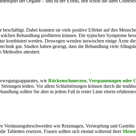
nspiel der Organe – und ist der Effekt, den schon die alten Chinese
 beschäftigt. Dabei konnten sie viele positive Effekte auf den Mensche
er solchen Behandlung profitieren können. Die typischen Symptome besse
ur kombiniert werden. Deswegen wenden inzwischen einige Ärzte die
chnik gut. Studien haben gezeigt, dass die Behandlung viele Alltagsle
 Methoden attestiert.
 Bewegungsapparates, wie
Rückenschmerzen, Verspannungen oder 
törungen leiden. Vor allem Schlafstörungen können durch die traditi
handlung sollten Sie aber in jedem Fall in erster Linie einem erfahren
ihre Verdauungsbeschwerden wie Reizmagen, Verstopfung und Gastritis z
die Tabletten ersetzen. Frauen sollten sich einmal während ihrer
Menst