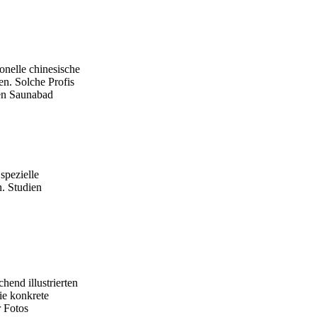
onelle chinesische
en. Solche Profis
ten Saunabad
spezielle
n. Studien
hend illustrierten
ie konkrete
r Fotos