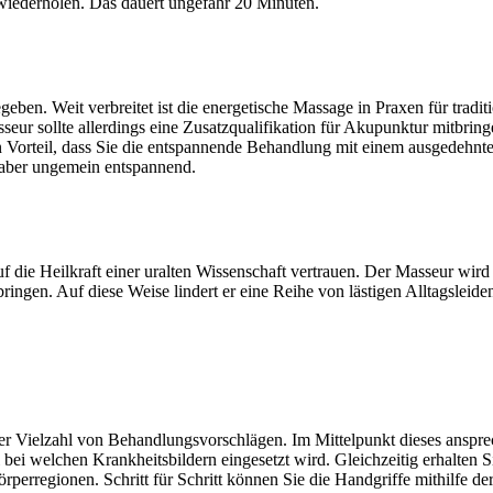
l wiederholen. Das dauert ungefähr 20 Minuten.
ben. Weit verbreitet ist die energetische Massage in Praxen für traditi
seur sollte allerdings eine Zusatzqualifikation für Akupunktur mitbring
n Vorteil, dass Sie die entspannende Behandlung mit einem ausgedehn
t aber ungemein entspannend.
f die Heilkraft einer uralten Wissenschaft vertrauen. Der Masseur wird 
ngen. Auf diese Weise lindert er eine Reihe von lästigen Alltagsleide
ner Vielzahl von Behandlungsvorschlägen. Im Mittelpunkt dieses ansprec
bei welchen Krankheitsbildern eingesetzt wird. Gleichzeitig erhalten S
erregionen. Schritt für Schritt können Sie die Handgriffe mithilfe de