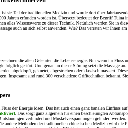
 Rückenschmerzen
st sie Teil der traditionellen Medizin und wurde dort über Jahrtausen
000 Jahren erfunden worden ist. Übersetzt bedeutet der Begriff Tuina in
en alles Wissenswerte zu dieser Technik. Natürlich werden Sie in dies
assage auch an sich selbst anwenden. Wie? Das verraten wir Ihnen am 
zeichnen die alten Gelehrten die Lebensenergie. Nur wenn ihr Fluss ung
 folglich gestört. Und genau an dieser Störung setzt die Massage an. 
erden abgeklopft, geknetet, abgestrichen oder klassisch massiert. Dies
en. Insgesamt sind rund 300 verschiedene Grifftechniken bekannt. Sie a
pers
Fluss der Energie lösen. Das hat auch einen ganz banalen Einfluss au
ktiviert
. Das sorgt ganz allgemein für einen beschleunigten Abtranspor
Blutstauungen verhindert und Muskelverspannungen gelindert werden.
ie andere Methoden der traditionellen chinesischen Medizin wird die 