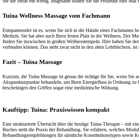
Sie die Stelle ein wenig. Insgesamt sollten Sie die Prozedur fünf Ma
Tuina Wellness Massage vom Fachmann
Entspannender ist es, wenn Sie sich in die Hände eines Fachmanns bege
Medizin. Sie hat aber auch Ihren festen Platz in der Wellness. Der Mas
finden Sie inzwischen in großen Wellnesstempeln. Hier haben Sie de
verbinden können. Das steht zwar nicht in den alten Lehrbüchern, is
Fazit – Tuina Massage
Kurzum, die Tuina Massage ist genau die richtige für Sie, wenn Sie au
Akupunkturpunkte behandeln, um Ihren Energiefluss in Ordnung zu bri
bescheinigen den Griffen sogar eine medizinische Wirkung.
Kauftipp:
Tuina: Praxiswissen kompakt
Eine strukturierte Übersicht über die heutige Tuina-Therapie – mit ei
Buches steht die Praxis der Behandlung. Sie erfahren, welches Modul 
Behandlungsempfehlungen für sämtliche Konstitutionstypen sowie Körp