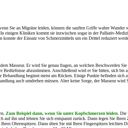
 wenn Sie an Migräne leiden, können die sanften Griffe wahre Wunder 
einigen Kliniken kommt sie inzwischen sogar in der Palliativ-Medizi
en konnte der Einsatz von Schmerzmitteln um ein Drittel reduziert werd
 dem Masseur. Er wird Sie genau fragen, an welchen Beschwerden Sie l
re Bedürfnisse abzustimmen. Anschließend wird er Sie bitten, sich bis 
ie Behandlung beginnt meist am Rücken. Einige Punkte befinden sich a
ehandlung auch umdrehen müssen. Aber keine Sorge, der Masseur wird S
den.
Zum Beispiel dann, wenn Sie unter Kopfschmerzen leiden
. Die
ich auf ihn und lehnen Sie sich entspannt zurück. Dann legen Sie Ihren
ber Ihren Ohrenspitzen. Dann üben Sie mit Ihren Fingerspitzen leichten 