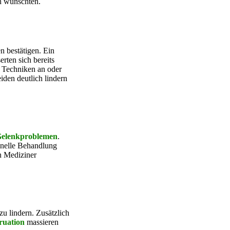
n wünschten.
n bestätigen. Ein
rten sich bereits
 Techniken an oder
iden deutlich lindern
Gelenkproblemen
.
onelle Behandlung
en Mediziner
u lindern. Zusätzlich
ruation
massieren