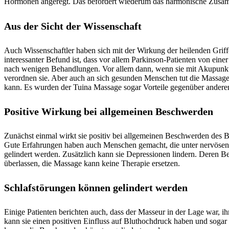
Hormonen angeregt. Das befördert wiederum das harmonische Zusamme
Aus der Sicht der Wissenschaft
Auch Wissenschaftler haben sich mit der Wirkung der heilenden Griffe
interessanter Befund ist, dass vor allem Parkinson-Patienten von ein
nach wenigen Behandlungen. Vor allem dann, wenn sie mit Akupunkt
verordnen sie. Aber auch an sich gesunden Menschen tut die Massagete
kann. Es wurden der Tuina Massage sogar Vorteile gegenüber anderen
Positive Wirkung bei allgemeinen Beschwerden
Zunächst einmal wirkt sie positiv bei allgemeinen Beschwerden des
Gute Erfahrungen haben auch Menschen gemacht, die unter nervösen S
gelindert werden. Zusätzlich kann sie Depressionen lindern. Deren Be
überlassen, die Massage kann keine Therapie ersetzen.
Schlafstörungen können gelindert werden
Einige Patienten berichten auch, dass der Masseur in der Lage war, 
kann sie einen positiven Einfluss auf Bluthochdruck haben und sogar 