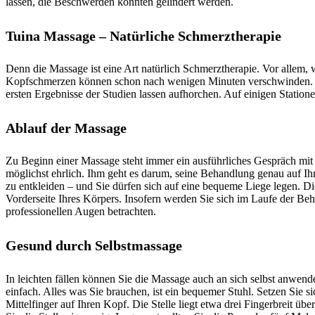
lassen, die Beschwerden könnten gelindert werden.
Tuina Massage – Natürliche Schmerztherapie
Denn die Massage ist eine Art natürlich Schmerztherapie. Vor allem,
Kopfschmerzen können schon nach wenigen Minuten verschwinden. In 
ersten Ergebnisse der Studien lassen aufhorchen. Auf einigen Station
Ablauf der Massage
Zu Beginn einer Massage steht immer ein ausführliches Gespräch mit
möglichst ehrlich. Ihm geht es darum, seine Behandlung genau auf Ih
zu entkleiden – und Sie dürfen sich auf eine bequeme Liege legen. D
Vorderseite Ihres Körpers. Insofern werden Sie sich im Laufe der B
professionellen Augen betrachten.
Gesund durch Selbstmassage
In leichten fällen können Sie die Massage auch an sich selbst anwen
einfach. Alles was Sie brauchen, ist ein bequemer Stuhl. Setzen Sie s
Mittelfinger auf Ihren Kopf. Die Stelle liegt etwa drei Fingerbreit ü