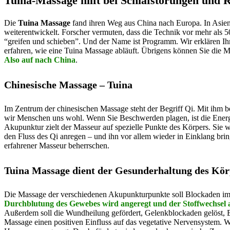
Tuina-Massage hilft bei Schlafstörungen und
Die
Tuina Massage
fand ihren Weg aus China nach Europa. In Asien i
weiterentwickelt. Forscher vermuten, dass die Technik vor mehr als 5
“greifen und schieben”. Und der Name ist Programm. Wir erklären Ihn
erfahren, wie eine Tuina Massage abläuft. Übrigens können Sie die M
Also auf nach China
.
Chinesische Massage – Tuina
Im Zentrum der chinesischen Massage steht der Begriff Qi. Mit ihm be
wir Menschen uns wohl. Wenn Sie Beschwerden plagen, ist die Energie
Akupunktur zielt der Masseur auf spezielle Punkte des Körpers. Sie w
den Fluss des Qi anregen – und ihn vor allem wieder in Einklang bring
erfahrener Masseur beherrschen.
Tuina Massage dient der Gesunderhaltung des Kör
Die Massage der verschiedenen Akupunkturpunkte soll Blockaden im 
Durchblutung des Gewebes wird angeregt und der Stoffwechsel a
Außerdem soll die Wundheilung gefördert, Gelenkblockaden gelöst, 
Massage einen positiven Einfluss auf das vegetative Nervensystem. W