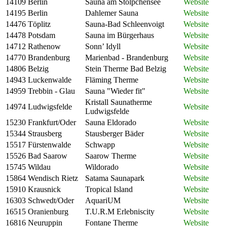
14109
Berlin
Sauna am Stölpchensee
Website
14195
Berlin
Dahlemer Sauna
Website
14476
Töplitz
Sauna-Bad Schleenvoigt
Website
14478
Potsdam
Sauna im Bürgerhaus
Website
14712
Rathenow
Sonn’ Idyll
Website
14770
Brandenburg
Marienbad - Brandenburg
Website
14806
Belzig
Stein Therme Bad Belzig
Website
14943
Luckenwalde
Fläming Therme
Website
14959
Trebbin - Glau
Sauna "Wieder fit"
Website
Kristall Saunatherme
14974
Ludwigsfelde
Website
Ludwigsfelde
15230
Frankfurt/Oder
Sauna Eldorado
Website
15344
Strausberg
Stausberger Bäder
Website
15517
Fürstenwalde
Schwapp
Website
15526
Bad Saarow
Saarow Therme
Website
15745
Wildau
Wildorado
Website
15864
Wendisch Rietz
Satama Saunapark
Website
15910
Krausnick
Tropical Island
Website
16303
Schwedt/Oder
AquariUM
Website
16515
Oranienburg
T.U.R.M Erlebniscity
Website
16816
Neuruppin
Fontane Therme
Website