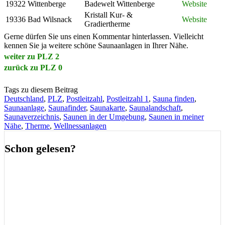
19322
Wittenberge
Badewelt Wittenberge
Website
Kristall Kur- &
19336
Bad Wilsnack
Website
Gradiertherme
Gerne dürfen Sie uns einen Kommentar hinterlassen. Vielleicht
kennen Sie ja weitere schöne Saunaanlagen in Ihrer Nähe.
weiter zu PLZ 2
zurück zu PLZ 0
Tags zu diesem Beitrag
Deutschland
,
PLZ
,
Postleitzahl
,
Postleitzahl 1
,
Sauna finden
,
Saunaanlage
,
Saunafinder
,
Saunakarte
,
Saunalandschaft
,
Saunaverzeichnis
,
Saunen in der Umgebung
,
Saunen in meiner
Nähe
,
Therme
,
Wellnessanlagen
Schon gelesen?