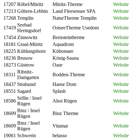
17207
Röbel/Müritz
Müritz-Therme
Website
17213
Göhren-Lebbin
Land Fleesensee SPA
Website
17268
Templin
NaturTherme Templin
Website
Seebad
17419
OstseeTherme Usedom
Website
Heringsdorf
17454
Zinnowitz
Bernsteintherme
Website
18181
Graal-Müritz
Aquadrom
Website
18225
Kühlungsborn
Kübomare
Website
18236
Brusow
König-Sauna
Website
18273
Güstrow
Oase
Website
Ribnitz-
18311
Bodden-Therme
Website
Damgarten
18437
Stralsund
Hanse Dom
Website
18551
Sagard
Splash
Website
Sellin / Insel
18586
Ahoi Rügen
Website
Rügen
Binz / Insel
18609
Binz Therme
Website
Rügen
Binz / Insel
18609
Vitamar
Website
Rügen
19061
Schwerin
belasso
Website