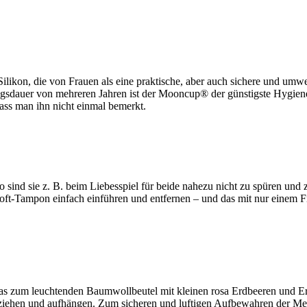
ikon, die von Frauen als eine praktische, aber auch sichere und umwe
gsdauer von mehreren Jahren ist der Mooncup® der günstigste Hygien
ss man ihn nicht einmal bemerkt.
 sind sie z. B. beim Liebesspiel für beide nahezu nicht zu spüren un
r Soft-Tampon einfach einführen und entfernen – und das mit nur einem 
das zum leuchtenden Baumwollbeutel mit kleinen rosa Erdbeeren und Er
ziehen und aufhängen. Zum sicheren und luftigen Aufbewahren der Men