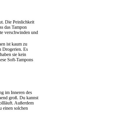
t. Die Peinlichkeit
ass das Tampon
ette verschwinden und
hen ist kaum zu
n Drogerien. Es
haben sie kein
iese Soft-Tampons
ng im Inneren des
chend groß. Du kannst
ollläuft. Außerdem
u einen solchen