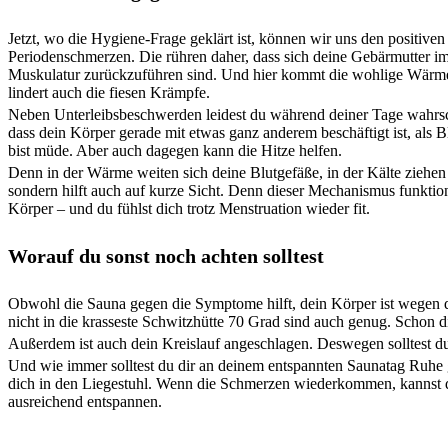
Jetzt, wo die Hygiene-Frage geklärt ist, können wir uns den positiv
Periodenschmerzen. Die rühren daher, dass sich deine Gebärmutter i
Muskulatur zurückzuführen sind. Und hier kommt die wohlige Wärme 
lindert auch die fiesen Krämpfe.
Neben Unterleibsbeschwerden leidest du während deiner Tage wahrsch
dass dein Körper gerade mit etwas ganz anderem beschäftigt ist, als B
bist müde. Aber auch dagegen kann die Hitze helfen.
Denn in der Wärme weiten sich deine Blutgefäße, in der Kälte ziehen 
sondern hilft auch auf kurze Sicht. Denn dieser Mechanismus funktioni
Körper – und du fühlst dich trotz Menstruation wieder fit.
Worauf du sonst noch achten solltest
Obwohl die Sauna gegen die Symptome hilft, dein Körper ist wegen der
nicht in die krasseste Schwitzhütte 70 Grad sind auch genug. Schon
Außerdem ist auch dein Kreislauf angeschlagen. Deswegen solltest du
Und wie immer solltest du dir an deinem entspannten Saunatag Ruhe g
dich in den Liegestuhl. Wenn die Schmerzen wiederkommen, kannst 
ausreichend entspannen.