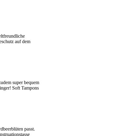
ltfreundliche
eschutz auf dem
d zudem super bequem
Finger! Soft Tampons
dbeerblüten passt.
struationstasse