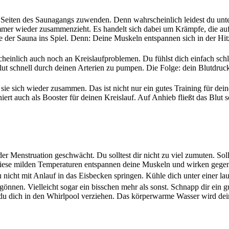
en Seiten des Saunagangs zuwenden. Denn wahrscheinlich leidest du unt
mmer wieder zusammenzieht. Es handelt sich dabei um Krämpfe, die auf
der Sauna ins Spiel. Denn: Deine Muskeln entspannen sich in der Hi
einlich auch noch an Kreislaufproblemen. Du fühlst dich einfach schla
lut schnell durch deinen Arterien zu pumpen. Die Folge: dein Blutdruck
sie sich wieder zusammen. Das ist nicht nur ein gutes Training für dei
ert auch als Booster für deinen Kreislauf. Auf Anhieb fließt das Blut 
 Menstruation geschwächt. Du solltest dir nicht zu viel zumuten. Soll
 diese milden Temperaturen entspannen deine Muskeln und wirken gege
 nicht mit Anlauf in das Eisbecken springen. Kühle dich unter einer 
önnen. Vielleicht sogar ein bisschen mehr als sonst. Schnapp dir ein 
du dich in den Whirlpool verziehen. Das körperwarme Wasser wird de