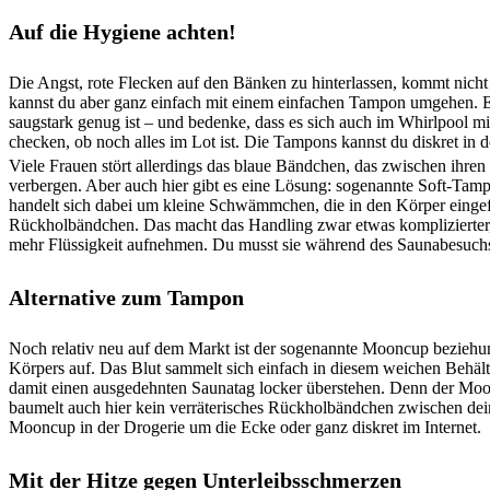
Auf die Hygiene achten!
Die Angst, rote Flecken auf den Bänken zu hinterlassen, kommt nicht 
kannst du aber ganz einfach mit einem einfachen Tampon umgehen. Es
saugstark genug ist – und bedenke, dass es sich auch im Whirlpool mi
checken, ob noch alles im Lot ist. Die Tampons kannst du diskret in
Viele Frauen stört allerdings das blaue Bändchen, das zwischen ihre
verbergen. Aber auch hier gibt es eine Lösung: sogenannte Soft-Tamp
handelt sich dabei um kleine Schwämmchen, die in den Körper einge
Rückholbändchen. Das macht das Handling zwar etwas komplizierter
mehr Flüssigkeit aufnehmen. Du musst sie während des Saunabesuchs
Alternative zum Tampon
Noch relativ neu auf dem Markt ist der sogenannte Mooncup beziehun
Körpers auf. Das Blut sammelt sich einfach in diesem weichen Behälte
damit einen ausgedehnten Saunatag locker überstehen. Denn der Moonc
baumelt auch hier kein verräterisches Rückholbändchen zwischen de
Mooncup in der Drogerie um die Ecke oder ganz diskret im Internet.
Mit der Hitze gegen Unterleibsschmerzen