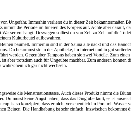
von Ungefähr. Immerhin verlierst du in dieser Zeit bekanntermaßen Blu
 nimmt die Periode im Inneren des Körpers auf. Achte aber darauf, d
t Wasser vollsaugt. Deswegen solltest du von Zeit zu Zeit auf die Toil
 deinem Kulturbeutel aufbewahren.
n Beinen baumelt. Immerhin sind in der Sauna alle nackt und das Bändc
ons. Du bekommst sie in der Apotheke, im Internet und in gut sortierte
führt werden. Gegenüber Tampons haben sie zwei Vorteile. Zum einen 
, ist aber trotzdem auch für Ungeübte machbar. Zum anderen können d
 wahrscheinlich gar nicht wechseln.
gsweise die Menstruationstasse. Auch dieses Produkt nimmt die Blutu
r. Du musst keine Angst haben, dass das Ding überläuft, es ist ausrei
up ist so konzipiert, dass er nicht versehentlich im Pool mit Wasser v
inen Beinen. Die Handhabung ist sehr einfach. Inzwischen bekommst d