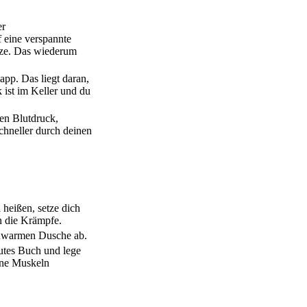
er
 eine verspannte
tze. Das wiederum
pp. Das liegt daran,
 ist im Keller und du
nen Blutdruck,
schneller durch deinen
 heißen, setze dich
n die Krämpfe.
lauwarmen Dusche ab.
gutes Buch und lege
ine Muskeln