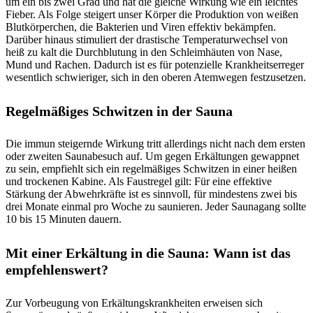
um ein bis zwei Grad und hat die gleiche Wirkung wie ein leichtes
Fieber. Als Folge steigert unser Körper die Produktion von weißen
Blutkörperchen, die Bakterien und Viren effektiv bekämpfen.
Darüber hinaus stimuliert der drastische Temperaturwechsel von
heiß zu kalt die Durchblutung in den Schleimhäuten von Nase,
Mund und Rachen. Dadurch ist es für potenzielle Krankheitserreger
wesentlich schwieriger, sich in den oberen Atemwegen festzusetzen.
Regelmäßiges Schwitzen in der Sauna
Die immun steigernde Wirkung tritt allerdings nicht nach dem ersten
oder zweiten Saunabesuch auf. Um gegen Erkältungen gewappnet
zu sein, empfiehlt sich ein regelmäßiges Schwitzen in einer heißen
und trockenen Kabine. Als Faustregel gilt: Für eine effektive
Stärkung der Abwehrkräfte ist es sinnvoll, für mindestens zwei bis
drei Monate einmal pro Woche zu saunieren. Jeder Saunagang sollte
10 bis 15 Minuten dauern.
Mit einer Erkältung in die Sauna: Wann ist das
empfehlenswert?
Zur Vorbeugung von Erkältungskrankheiten erweisen sich