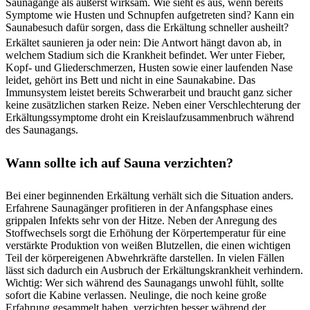
Saunagänge als äußerst wirksam. Wie sieht es aus, wenn bereits
Symptome wie Husten und Schnupfen aufgetreten sind? Kann ein
Saunabesuch dafür sorgen, dass die Erkältung schneller ausheilt?
Erkältet saunieren ja oder nein: Die Antwort hängt davon ab, in
welchem Stadium sich die Krankheit befindet. Wer unter Fieber,
Kopf- und Gliederschmerzen, Husten sowie einer laufenden Nase
leidet, gehört ins Bett und nicht in eine Saunakabine. Das
Immunsystem leistet bereits Schwerarbeit und braucht ganz sicher
keine zusätzlichen starken Reize. Neben einer Verschlechterung der
Erkältungssymptome droht ein Kreislaufzusammenbruch während
des Saunagangs.
Wann sollte ich auf Sauna verzichten?
Bei einer beginnenden Erkältung verhält sich die Situation anders.
Erfahrene Saunagänger profitieren in der Anfangsphase eines
grippalen Infekts sehr von der Hitze. Neben der Anregung des
Stoffwechsels sorgt die Erhöhung der Körpertemperatur für eine
verstärkte Produktion von weißen Blutzellen, die einen wichtigen
Teil der körpereigenen Abwehrkräfte darstellen. In vielen Fällen
lässt sich dadurch ein Ausbruch der Erkältungskrankheit verhindern.
Wichtig: Wer sich während des Saunagangs unwohl fühlt, sollte
sofort die Kabine verlassen. Neulinge, die noch keine große
Erfahrung gesammelt haben, verzichten besser während der