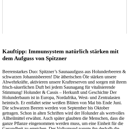
Kauftipp: Immunsystem natürlich stärken mit
dem Aufguss von Spitzner
Beerenstarkes Duo: Spitzner’s Saunaaufguss aus Holunderbeeren &
schwarzen Johannisbeeren! Die ätherischen Öle stärken unsere
Abwehrkräfte, aktivieren unsere Kraftreserven und sorgen mit ihrem
frisch-säuerlichen Duft bei jedem Saunagang für vitalisierende
Stimmung! Holunder & Cassis – Herkunft und Geschichte Der
Holunderbaum ist in Europa, Nordafrika, West- und Zentralasien
heimisch. Er entfaltet seine weißen Blüten von Mai bis Ende Juni.
Die schwarzen Beeren werden von September bis Oktober
getragen. Schon in alten Schriften wird der Holunder als wertvolles
Allheilmittel erwähnt. Auch später glaubten die Menschen, dass die
ganze Pflanze eingenommen werden muss, um eine Einheit für die
Gesundheit zu erreichen. Der Volksmund nannte ihn deshalb die