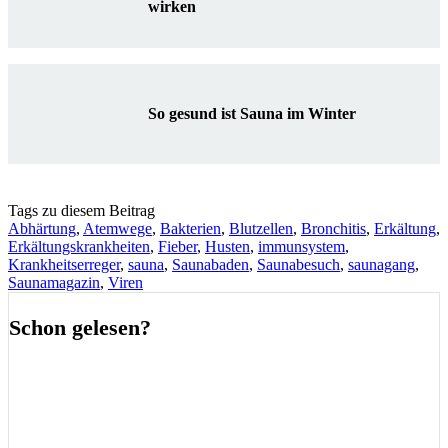
wirken
So gesund ist Sauna im Winter
Tags zu diesem Beitrag
Abhärtung
,
Atemwege
,
Bakterien
,
Blutzellen
,
Bronchitis
,
Erkältung
,
Erkältungskrankheiten
,
Fieber
,
Husten
,
immunsystem
,
Krankheitserreger
,
sauna
,
Saunabaden
,
Saunabesuch
,
saunagang
,
Saunamagazin
,
Viren
Schon gelesen?