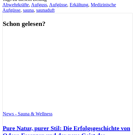
Abwehrkräfte
,
Aufguss
,
Aufgüsse
,
Erkältung
,
Medizinische
Aufgüsse
,
sauna
,
saunaduft
Schon gelesen?
News - Sauna & Wellness
Pure Natur, purer Stil: Die Erfolgsgeschichte von