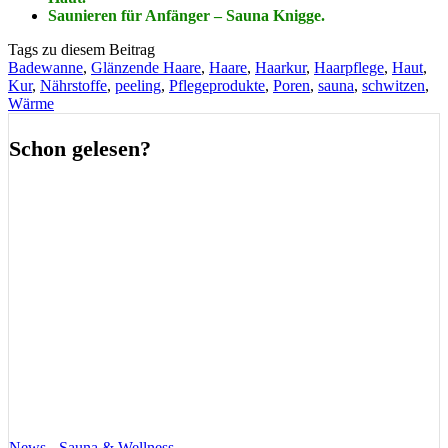
Saunieren für Anfänger – Sauna Knigge.
Tags zu diesem Beitrag
Badewanne
,
Glänzende Haare
,
Haare
,
Haarkur
,
Haarpflege
,
Haut
,
Kur
,
Nährstoffe
,
peeling
,
Pflegeprodukte
,
Poren
,
sauna
,
schwitzen
,
Wärme
Schon gelesen?
News - Sauna & Wellness