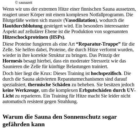
© saunazeit
Wenn wir uns der extremen Hitze einer finnischen Sauna aussetzen,
reagiert unser Körper mit einem komplexen Notfallprogramm. Die
Blutgefäße weiten sich massiv (
Vasodilatation
), wodurch die
Hautdurchblutung
gesteigert wird. Ein besonders interessanter
Aspekt auf zellulärer Ebene ist die Produktion von sogenannten
Hitzeschockproteinen (HSPs)
.
Diese Proteine fungieren als eine Art
“Reparatur-Truppe”
für die
Zelle. Sie helfen dabei, Proteine, die durch Hitze verformt wurden,
wieder in ihre korrekte Struktur zu bringen. Das Prinzip der
Hormesis
besagt hierbei, dass ein moderater Stressreiz wie das
Saunieren die Zelle für künftige Belastungen trainiert.
Doch hier liegt die Krux: Dieses Training ist
hochspezifisch
. Die
durch die Sauna aktivierten Reparaturmechanismen sind darauf
spezialisiert,
thermische Schäden
zu beheben. Sie besitzen jedoch
keine Werkzeuge
, um die komplexen
Erbgutschäden durch UV-
Licht
zu reparieren. Ein Training für Hitze macht Sie leider nicht
automatisch resistent gegen Strahlung.
Warum die Sauna den Sonnenschutz sogar
gefährden kann