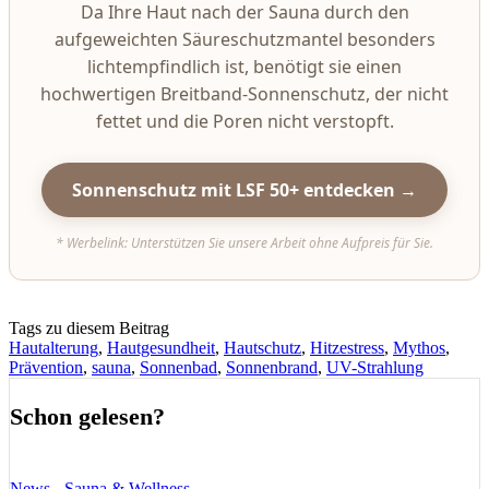
Da Ihre Haut nach der Sauna durch den
aufgeweichten Säureschutzmantel besonders
lichtempfindlich ist, benötigt sie einen
hochwertigen Breitband-Sonnenschutz, der nicht
fettet und die Poren nicht verstopft.
Sonnenschutz mit LSF 50+ entdecken →
* Werbelink: Unterstützen Sie unsere Arbeit ohne Aufpreis für Sie.
Tags zu diesem Beitrag
Hautalterung
,
Hautgesundheit
,
Hautschutz
,
Hitzestress
,
Mythos
,
Prävention
,
sauna
,
Sonnenbad
,
Sonnenbrand
,
UV-Strahlung
Schon gelesen?
News - Sauna & Wellness