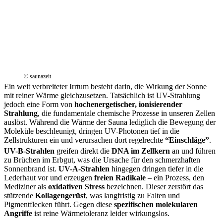
© saunazeit
Ein weit verbreiteter Irrtum besteht darin, die Wirkung der Sonne
mit reiner Wärme gleichzusetzen. Tatsächlich ist UV-Strahlung
jedoch eine Form von
hochenergetischer, ionisierender
Strahlung
, die fundamentale chemische Prozesse in unseren Zellen
auslöst. Während die Wärme der Sauna lediglich die Bewegung der
Moleküle beschleunigt, dringen UV-Photonen tief in die
Zellstrukturen ein und verursachen dort regelrechte
“Einschläge”
.
UV-B-Strahlen
greifen direkt die
DNA im Zellkern
an und führen
zu Brüchen im Erbgut, was die Ursache für den schmerzhaften
Sonnenbrand ist.
UV-A-Strahlen
hingegen dringen tiefer in die
Lederhaut vor und erzeugen
freien Radikale
– ein Prozess, den
Mediziner als
oxidativen Stress
bezeichnen. Dieser zerstört das
stützende
Kollagengerüst
, was langfristig zu Falten und
Pigmentflecken führt. Gegen diese
spezifischen molekularen
Angriffe
ist reine Wärmetoleranz leider wirkungslos.