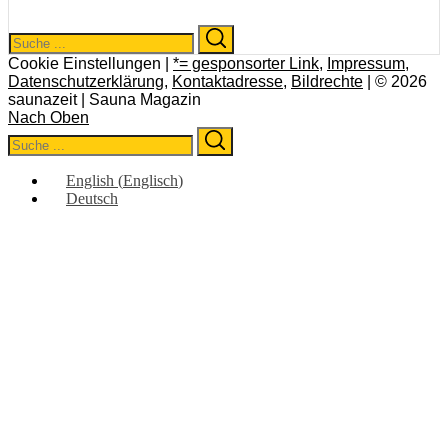
Search
Search
for:
Cookie Einstellungen |
*= gesponsorter Link
,
Impressum
,
Datenschutzerklärung
,
Kontaktadresse
,
Bildrechte
| © 2026
saunazeit | Sauna Magazin
Nach Oben
Search
Search
for:
English
(
Englisch
)
Deutsch