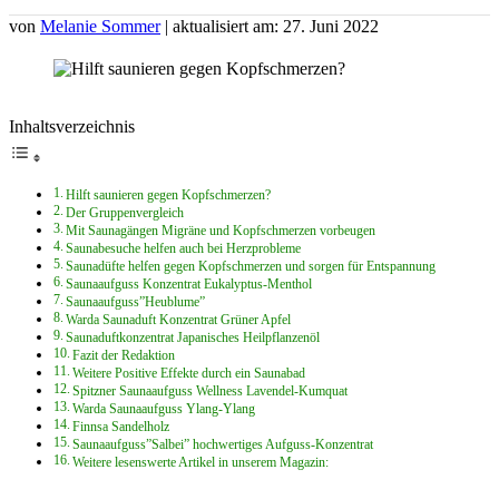
von
Melanie Sommer
| aktualisiert am: 27. Juni 2022
Inhaltsverzeichnis
Hilft saunieren gegen Kopfschmerzen?
Der Gruppenvergleich
Mit Saunagängen Migräne und Kopfschmerzen vorbeugen
Saunabesuche helfen auch bei Herzprobleme
Saunadüfte helfen gegen Kopfschmerzen und sorgen für Entspannung
Saunaaufguss Konzentrat Eukalyptus-Menthol
Saunaaufguss”Heublume”
Warda Saunaduft Konzentrat Grüner Apfel
Saunaduftkonzentrat Japanisches Heilpflanzenöl
Fazit der Redaktion
Weitere Positive Effekte durch ein Saunabad
Spitzner Saunaaufguss Wellness Lavendel-Kumquat
Warda Saunaaufguss Ylang-Ylang
Finnsa Sandelholz
Saunaaufguss”Salbei” hochwertiges Aufguss-Konzentrat
Weitere lesenswerte Artikel in unserem Magazin: