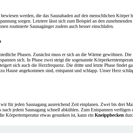
g bewiesen werden, die das Saunabaden auf den menschlichen Körper h
spannung sorgen. Letztere lässt sich zum Beispiel an den zunehmenden
nen routinierte Saunagänger zudem auch besser einschlafen.
s
hiedliche Phasen. Zunächst muss er sich an die Wärme gewöhnen. Die
spannen sich. In Phase zwei steigt die sogenannte Körperkerntemperat
igert sich auch die Herzfrequenz. Die dritte und letzte Phase findet ga
 zu Hause angekommen sind, entspannt und schlapp. Unser Herz schläg
 wir für jeden Saunagang ausreichend Zeit einplanen. Zwei bis drei Ma
 uns nach jedem Saunagang schnell abkühlen. Zum Entspannen verfügen 
ie Körpertemperatur etwas gesunken ist, kann ein
Kneippbecken
durc