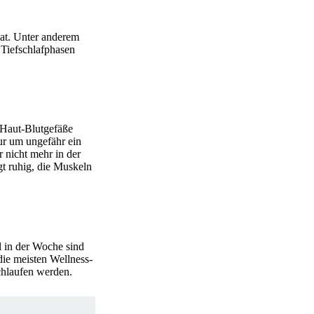
at. Unter anderem
 Tiefschlafphasen
 Haut-Blutgefäße
ur um ungefähr ein
r nicht mehr in der
t ruhig, die Muskeln
l in der Woche sind
die meisten Wellness-
hlaufen werden.