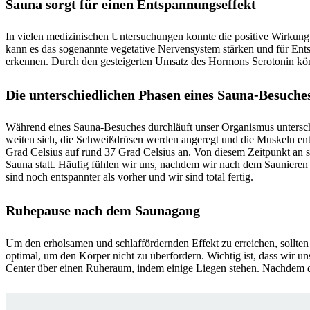
Sauna sorgt für einen Entspannungseffekt
In vielen medizinischen Untersuchungen konnte die positive Wirkun
kann es das sogenannte vegetative Nervensystem stärken und für Ent
erkennen. Durch den gesteigerten Umsatz des Hormons Serotonin kön
Die unterschiedlichen Phasen eines Sauna-Besuche
Während eines Sauna-Besuches durchläuft unser Organismus untersc
weiten sich, die Schweißdrüsen werden angeregt und die Muskeln ent
Grad Celsius auf rund 37 Grad Celsius an. Von diesem Zeitpunkt an ste
Sauna statt. Häufig fühlen wir uns, nachdem wir nach dem Saunieren
sind noch entspannter als vorher und wir sind total fertig.
Ruhepause nach dem Saunagang
Um den erholsamen und schlaffördernden Effekt zu erreichen, sollten
optimal, um den Körper nicht zu überfordern. Wichtig ist, dass wir
Center über einen Ruheraum, indem einige Liegen stehen. Nachdem d