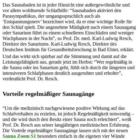
Das Saunabaden ist in jeder Hinsicht eine außergewöhnliche und
vor allem wohltuende Schlafhilfe: “Saunabaden aktiviert den
Parasympathikus, der umgangssprachlich auch als
‘Entspannungsnerv’ bezeichnet wird, da er eine wichtige Rolle für
den Schlaf spielt. Die angenehme Müdigkeit nach einem Saunagang
oder Sanarium führt zu einem schnelleren Einschlafen und weniger
Wachphasen in der Nacht”, so Prof. Dr. med. Karl-Ludwig Resch,
Direktor des Sanariums. Karl-Ludwig Resch, Direktor des
Deutschen Instituts für Gesundheitsforschung in Bad Elster, erklärt.
Und das wirkt sich spürbar auf die Stimmung und damit auf die
Leistungsfähigkeit aus, gerade jetzt im Herbst: “Wer regelmäßig in
die Sauna oder ins Sanarium geht, fühlt sich durch die längeren und
intensiveren Schlafphasen deutlich ausgeruhter und erholter”,
verdeutlicht Prof. Dr. Resch.
Vorteile regelmäßiger Saunagänge
“Um die medizinisch nachgewiesene positive Wirkung auf das
Schlafverhalten zu erzielen, ist jedoch Regelmäßigkeit notwendig –
und die wird durch den Besitz einer Sauna noch erleichtert”, weiß
Prof. Dr. Resch aus seiner langjährigen medizinischen Erfahrung.
Die Vorteile regelmäßiger Saunagänge lassen sich mit der neuen
Sauna Zoom S1
besonders einfach in die eigenen vier Wände