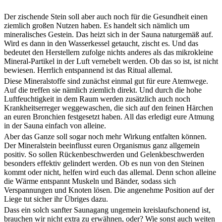
Der zischende Stein soll aber auch noch für die Gesundheit einen
ziemlich großen Nutzen haben. Es handelt sich nämlich um
mineralisches Gestein. Das heizt sich in der Sauna naturgemäß auf.
Wird es dann in den Wasserkessel getaucht, zischt es. Und das
bedeutet den Herstellern zufolge nichts anderes als das mikrokleine
Mineral-Partikel in der Luft vernebelt werden. Ob das so ist, ist nicht
bewiesen. Herrlich entspannend ist das Ritual allemal.
Diese Mineralstoffe sind zunächst einmal gut für eure Atemwege.
Auf die treffen sie nämlich ziemlich direkt. Und durch die hohe
Luftfeuchtigkeit in dem Raum werden zusätzlich auch noch
Krankheitserreger weggewaschen, die sich auf den feinen Härchen
an euren Bronchien festgesetzt haben. All das erledigt eure Atmung
in der Sauna einfach von alleine.
Aber das Ganze soll sogar noch mehr Wirkung entfalten können.
Der Mineralstein beeinflusst euren Organismus ganz allgemein
positiv. So sollen Rückenbeschwerden und Gelenkbeschwerden
besonders effektiv gelindert werden. Ob es nun von den Steinen
kommt oder nicht, helfen wird euch das allemal. Denn schon alleine
die Wärme entspannt Muskeln und Bänder, sodass sich
Verspannungen und Knoten lösen. Die angenehme Position auf der
Liege tut sicher ihr Übriges dazu.
Dass ein solch sanfter Saunagang ungemein kreislaufschonend ist,
brauchen wir nicht extra zu erwähnen, oder? Wie sonst auch weiten