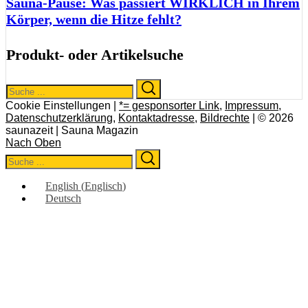
Sauna-Pause: Was passiert WIRKLICH in Ihrem
Körper, wenn die Hitze fehlt?
Produkt- oder Artikelsuche
Search
Search
for:
Cookie Einstellungen |
*= gesponsorter Link
,
Impressum
,
Datenschutzerklärung
,
Kontaktadresse
,
Bildrechte
| © 2026
saunazeit | Sauna Magazin
Nach Oben
Search
Search
for:
English
(
Englisch
)
Deutsch