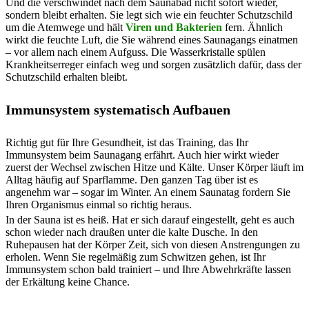
Und die verschwindet nach dem Saunabad nicht sofort wieder,
sondern bleibt erhalten. Sie legt sich wie ein feuchter Schutzschild
um die Atemwege und hält
Viren und Bakterien
fern. Ähnlich
wirkt die feuchte Luft, die Sie während eines Saunagangs einatmen
– vor allem nach einem Aufguss. Die Wasserkristalle spülen
Krankheitserreger einfach weg und sorgen zusätzlich dafür, dass der
Schutzschild erhalten bleibt.
Immunsystem systematisch Aufbauen
Richtig gut für Ihre Gesundheit, ist das Training, das Ihr
Immunsystem beim Saunagang erfährt. Auch hier wirkt wieder
zuerst der Wechsel zwischen Hitze und Kälte. Unser Körper läuft im
Alltag häufig auf Sparflamme. Den ganzen Tag über ist es
angenehm war – sogar im Winter. An einem Saunatag fordern Sie
Ihren Organismus einmal so richtig heraus.
In der Sauna ist es heiß. Hat er sich darauf eingestellt, geht es auch
schon wieder nach draußen unter die kalte Dusche. In den
Ruhepausen hat der Körper Zeit, sich von diesen Anstrengungen zu
erholen. Wenn Sie regelmäßig zum Schwitzen gehen, ist Ihr
Immunsystem schon bald trainiert – und Ihre Abwehrkräfte lassen
der Erkältung keine Chance.