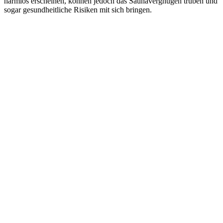
harmlos erscheinen, können jedoch das Saunavergnügen trüben und
sogar gesundheitliche Risiken mit sich bringen.