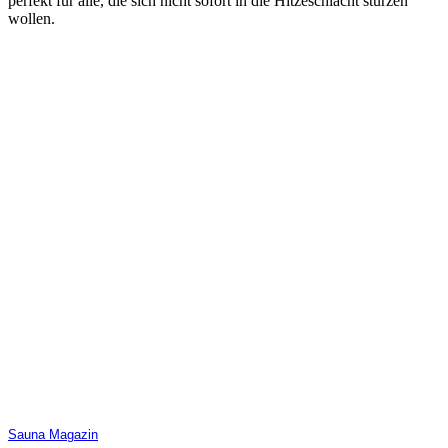
perfekt für alle, die sich nicht sofort in die Hitzeschlacht stürzen
wollen.
Sauna Magazin