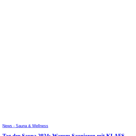
News - Sauna & Wellness
Tag der Sauna 2024: Warum Saunieren mit KLAFS