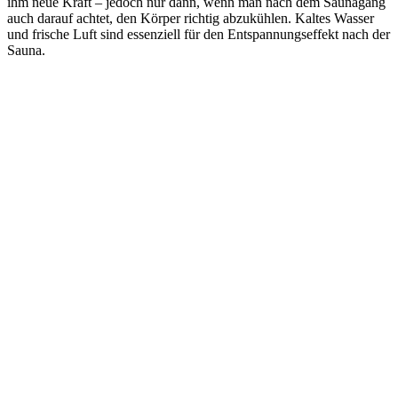
ihm neue Kraft – jedoch nur dann, wenn man nach dem Saunagang
auch darauf achtet, den Körper richtig abzukühlen. Kaltes Wasser
und frische Luft sind essenziell für den Entspannungseffekt nach der
Sauna.