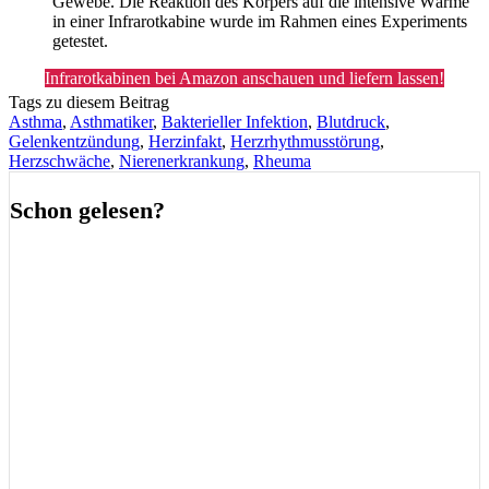
Gewebe. Die Reaktion des Körpers auf die intensive Wärme
in einer Infrarotkabine wurde im Rahmen eines Experiments
getestet.
Infrarotkabinen bei Amazon anschauen und liefern lassen!
Tags zu diesem Beitrag
Asthma
,
Asthmatiker
,
Bakterieller Infektion
,
Blutdruck
,
Gelenkentzündung
,
Herzinfakt
,
Herzrhythmusstörung
,
Herzschwäche
,
Nierenerkrankung
,
Rheuma
Schon gelesen?