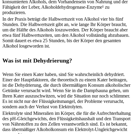
konsumierten Alkohols, dem Vorhandensein von Nahrung und der
Fähigkeit der Leber, Alkoholdehydrogenase-Enzyme¹ zu
produzieren.
In der Praxis beträgt die Halbwertszeit von Alkohol vier bis fünf
Stunden. Die Halbwertszeit gibt an, wie lange Ihr Körper braucht,
um die Hälfte des Alkohols loszuwerden. Der Körper braucht aber
etwa fünf Halbwertszeiten, um den Alkohol vollständig abzubauen.
Somit dauert es etwa 25 Stunden, bis der Körper den gesamten
Alkohol losgeworden ist.
Was ist mit Dehydrierung?
Wenn Sie einen Kater haben, sind Sie wahrscheinlich dehydriert.
Einer der Hauptfaktoren, die theoretisch zu einem Kater beitragen,
ist die Dehydrierung, die durch übermäßigen Konsum alkoholischer
Getränke verursacht wird. Wenn Sie in die Dampfsauna gehen, um
Ihren Kater auszuschwitzen, wird die Situation nur noch schlimmer.
Es ist nicht nur der Flüssigkeitsmangel, der Probleme verursacht,
sondern auch der Verlust von Elektrolyten.
Elektrolyte sind Mineralien im Körper, die für die Aufrechterhaltung
des pH-Gleichgewichts, den Flüssigkeitshaushalt und den Transport
von Nährstoffen zu den Zellen verantwortlich sind. Es ist bekannt,
dass übermäßiger Alkoholkonsum ein Elektrolyt-Ungleichgewicht