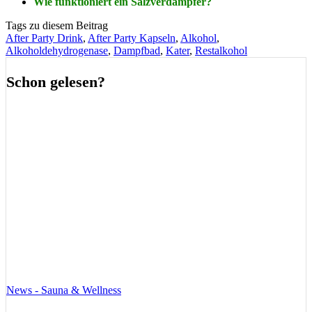
Wie funktioniert ein Salzverdampfer?
Tags zu diesem Beitrag
After Party Drink
,
After Party Kapseln
,
Alkohol
,
Alkoholdehydrogenase
,
Dampfbad
,
Kater
,
Restalkohol
Schon gelesen?
News - Sauna & Wellness