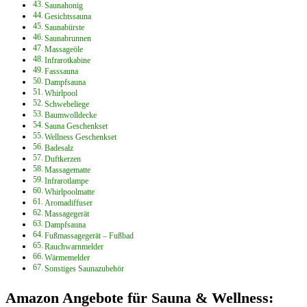
Saunahonig
Gesichtssauna
Saunabürste
Saunabrunnen
Massageöle
Infrarotkabine
Fasssauna
Dampfsauna
Whirlpool
Schwebeliege
Baumwolldecke
Sauna Geschenkset
Wellness Geschenkset
Badesalz
Duftkerzen
Massagematte
Infrarotlampe
Whirlpoolmatte
Aromadiffuser
Massagegerät
Dampfsauna
Fußmassagegerät – Fußbad
Rauchwarnmelder
Wärmemelder
Sonstiges Saunazubehör
Amazon Angebote für Sauna & Wellness: