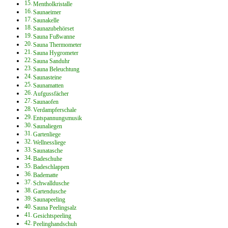
Mentholkristalle
Saunaeimer
Saunakelle
Saunazubehörset
Sauna Fußwanne
Sauna Thermometer
Sauna Hygrometer
Sauna Sanduhr
Sauna Beleuchtung
Saunasteine
Saunamatten
Aufgussfächer
Saunaofen
Verdampferschale
Entspannungsmusik
Saunaliegen
Gartenliege
Wellnessliege
Saunatasche
Badeschuhe
Badeschlappen
Badematte
Schwalldusche
Gartendusche
Saunapeeling
Sauna Peelingsalz
Gesichtspeeling
Peelinghandschuh