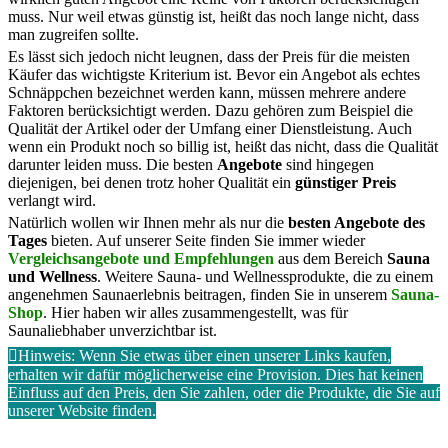
muss. Nur weil etwas günstig ist, heißt das noch lange nicht, dass
man zugreifen sollte.
Es lässt sich jedoch nicht leugnen, dass der Preis für die meisten
Käufer das wichtigste Kriterium ist. Bevor ein Angebot als echtes
Schnäppchen bezeichnet werden kann, müssen mehrere andere
Faktoren berücksichtigt werden. Dazu gehören zum Beispiel die
Qualität der Artikel oder der Umfang einer Dienstleistung. Auch
wenn ein Produkt noch so billig ist, heißt das nicht, dass die Qualität
darunter leiden muss. Die besten
Angebote
sind hingegen
diejenigen, bei denen trotz hoher Qualität ein
günstiger Preis
verlangt wird.
Natürlich wollen wir Ihnen mehr als nur die
besten Angebote des
Tages
bieten. Auf unserer Seite finden Sie immer wieder
Vergleichsangebote und Empfehlungen
aus dem Bereich
Sauna
und Wellness
. Weitere Sauna- und Wellnessprodukte, die zu einem
angenehmen Saunaerlebnis beitragen, finden Sie in unserem
Sauna-
Shop
. Hier haben wir alles zusammengestellt, was für
Saunaliebhaber unverzichtbar ist.
Hinweis: Wenn Sie etwas über einen unserer Links kaufen,
erhalten wir dafür möglicherweise eine Provision. Dies hat keinen
Einfluss auf den Preis, den Sie zahlen, oder die Produkte, die Sie auf
unserer Website finden.