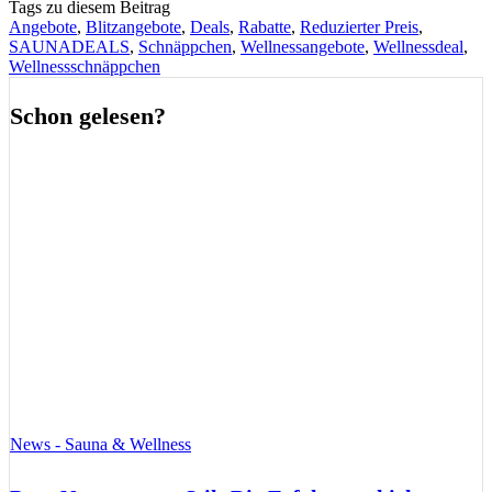
Tags zu diesem Beitrag
Angebote
,
Blitzangebote
,
Deals
,
Rabatte
,
Reduzierter Preis
,
SAUNADEALS
,
Schnäppchen
,
Wellnessangebote
,
Wellnessdeal
,
Wellnessschnäppchen
Schon gelesen?
News - Sauna & Wellness