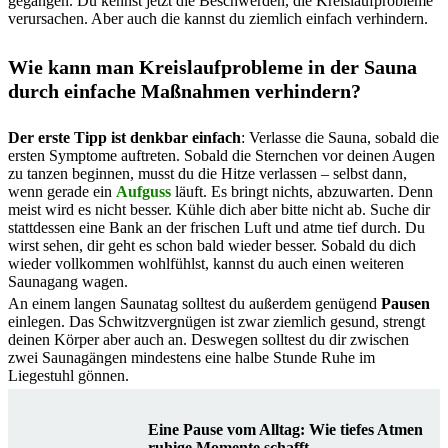
gegangen. Du kennst jetzt die Beschwerden, die Kreislaufprobleme
verursachen. Aber auch die kannst du ziemlich einfach verhindern.
Wie kann man Kreislaufprobleme in der Sauna
durch einfache Maßnahmen verhindern?
Der erste Tipp ist denkbar einfach
: Verlasse die Sauna, sobald die
ersten Symptome auftreten. Sobald die Sternchen vor deinen Augen
zu tanzen beginnen, musst du die Hitze verlassen – selbst dann,
wenn gerade ein
Aufguss
läuft. Es bringt nichts, abzuwarten. Denn
meist wird es nicht besser. Kühle dich aber bitte nicht ab. Suche dir
stattdessen eine Bank an der frischen Luft und atme tief durch. Du
wirst sehen, dir geht es schon bald wieder besser. Sobald du dich
wieder vollkommen wohlfühlst, kannst du auch einen weiteren
Saunagang wagen.
An einem langen Saunatag solltest du außerdem genügend
Pausen
einlegen. Das Schwitzvergnügen ist zwar ziemlich gesund, strengt
deinen Körper aber auch an. Deswegen solltest du dir zwischen
zwei Saunagängen mindestens eine halbe Stunde Ruhe im
Liegestuhl gönnen.
Eine Pause vom Alltag: Wie tiefes Atmen
ruhige Momente schafft