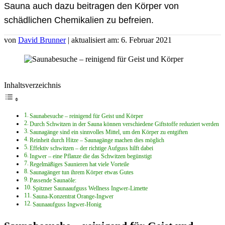
Sauna auch dazu beitragen den Körper von
schädlichen Chemikalien zu befreien.
von
David Brunner
| aktualisiert am: 6. Februar 2021
Inhaltsverzeichnis
Saunabesuche – reinigend für Geist und Körper
Durch Schwitzen in der Sauna können verschiedene Giftstoffe reduziert werden
Saunagänge sind ein sinnvolles Mittel, um den Körper zu entgiften
Reinheit durch Hitze – Saunagänge machen dies möglich
Effektiv schwitzen – der richtige Aufguss hilft dabei
Ingwer – eine Pflanze die das Schwitzen begünstigt
Regelmäßiges Saunieren hat viele Vorteile
Saunagänger tun ihrem Körper etwas Gutes
Passende Saunaöle:
Spitzner Saunaaufguss Wellness Ingwer-Limette
Sauna-Konzentrat Orange-Ingwer
Saunaaufguss Ingwer-Honig