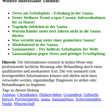
Weitere interessante Themen:
Stress am Arbeitsplatz – Erholung in der Sauna.
Neuer Wellness-Trend wegen Corona: Infrarotkabinen
für zu Hause!
Nagelpilz-Infektion in der Sauna.
Warum Kinder unter drei Jahren nicht in die Sauna
dürfen.
Was versteht man unter einer gemischten Sauna?
Mädelsabend in der Sauna.
Saunameister – Der heißeste Arbeitsplatz der Welt!
Saunaaufgüsse gegen Stress und geistiger Erschöpfung.
Hinweis
: Die Informationen ersetzen in keiner Weise eine
professionelle fachliche Beratung oder Behandlung durch einen
qualifizierten und anerkannten Arzt. Die von saunazeit.com
bereitgestellten Informationen können und dürfen nicht dazu
verwendet werden, eigenständige Diagnosen zu stellen oder
Behandlungen zu beginnen.
Tags zu diesem Beitrag
Aufguss
,
Chemikalien
,
Diphenyläther
,
Gesundheit
,
Giftstoffe
,
Ingwer
,
Polybromiertes
,
sauna
,
Saunaaufguss
,
Schwermetallen
,
Studie
,
Wissenschaft