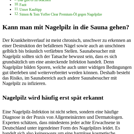
Das gibt es zu beachten
Fazit
Unser Kauftipp
Simon & Tom Yoffee Clear Premium-Öl gegen Nagelpilze
Kann man mit Nagelpilz in die Sauna gehen?
Der Krankheitsverlauf ist meist chronisch, unschwer zu erkennen an
einer Destruktion der befallenen Nägel sowie auch an unschönen
gelblich bis bräunlich verfärbten Stellen. Saunabesucher mit
Nagelpilz sollten sich der Tatsache bewusst sein, dass es sich
grundsätzlich um eine ansteckende Infektion handelt. Denn
Nagelpilze bilden Sporen, welche auch unter widrigen Bedingungen
gut überleben und weiterverbreitet werden können. Deshalb besteht
das Risiko, im Saunabereich auch andere Saunabesucher mit
Nagelpilz zu infizieren.
Nagelpilz wird häufig erst spät erkannt
Eine Nagelpilz-Infektion ist nicht selten, sondern eine häufige
Diagnose in der Praxis von Allgemeinärzten und Dermatologen.
Experten schätzen, dass mindestens jeder achte Erwachsene in
Deutschland unter irgendeiner Form des Nagelpilzes leidet. Es
handelt sich also keineswegs um eine harmlose kosmetische