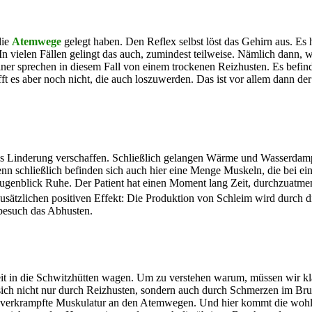
die
Atemwege
gelegt haben. Den Reflex selbst löst das Gehirn aus. Es 
 In vielen Fällen gelingt das auch, zumindest teilweise. Nämlich dann,
iner sprechen in diesem Fall von einem trockenen Reizhusten. Es befin
 es aber noch nicht, die auch loszuwerden. Das ist vor allem dann der 
us Linderung verschaffen. Schließlich gelangen Wärme und Wasserdam
nn schließlich befinden sich auch hier eine Menge Muskeln, die bei ei
genblick Ruhe. Der Patient hat einen Moment lang Zeit, durchzuatme
zusätzlichen positiven Effekt: Die Produktion von Schleim wird durch 
abesuch das Abhusten.
 Zeit in die Schwitzhütten wagen. Um zu verstehen warum, müssen wir k
 sich nicht nur durch Reizhusten, sondern auch durch Schmerzen im Br
e verkrampfte Muskulatur an den Atemwegen. Und hier kommt die wohl