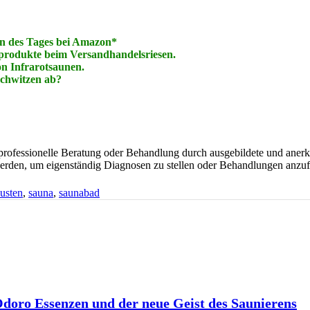
en des Tages bei Amaz
o
n*
naprodukte beim Versandhandelsriesen.
on Infrarotsaunen.
chwitzen ab?
 professionelle Beratung oder Behandlung durch ausgebildete und anerk
erden, um eigenständig Diagnosen zu stellen oder Behandlungen anzu
usten
,
sauna
,
saunabad
 Odoro Essenzen und der neue Geist des Saunierens