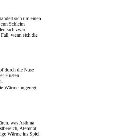
handelt sich um einen
 wenn Schleim
den sich zwar
Fall, wenn sich die
pf durch die Nase
ner Husten-
n.
die Wärme angeregt.
lären, was Asthma
ustbereich, Atemnot
ige Wärme ins Spiel.