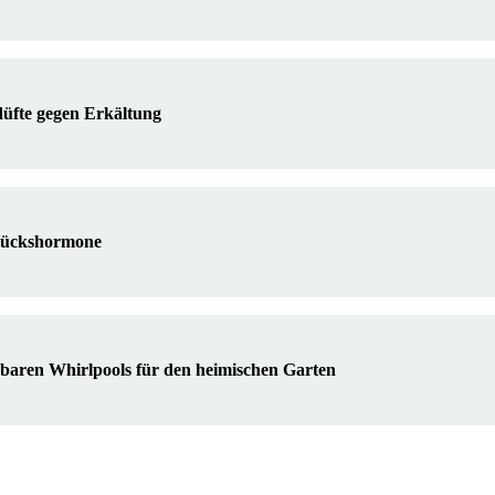
düfte gegen Erkältung
Glückshormone
sbaren Whirlpools für den heimischen Garten