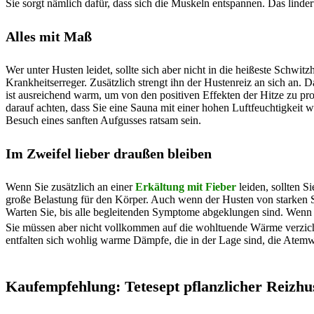
Sie sorgt nämlich dafür, dass sich die Muskeln entspannen. Das linde
Alles mit Maß
Wer unter Husten leidet, sollte sich aber nicht in die heißeste Schwit
Krankheitserreger. Zusätzlich strengt ihn der Hustenreiz an sich an. 
ist ausreichend warm, um von den positiven Effekten der Hitze zu prof
darauf achten, dass Sie eine Sauna mit einer hohen Luftfeuchtigkeit
Besuch eines sanften Aufgusses ratsam sein.
Im Zweifel lieber draußen bleiben
Wenn Sie zusätzlich an einer
Erkältung mit Fieber
leiden, sollten S
große Belastung für den Körper. Auch wenn der Husten von starken S
Warten Sie, bis alle begleitenden Symptome abgeklungen sind. Wenn 
Sie müssen aber nicht vollkommen auf die wohltuende Wärme verzicht
entfalten sich wohlig warme Dämpfe, die in der Lage sind, die Atem
Kaufempfehlung:
Tetesept pflanzlicher Reizhus