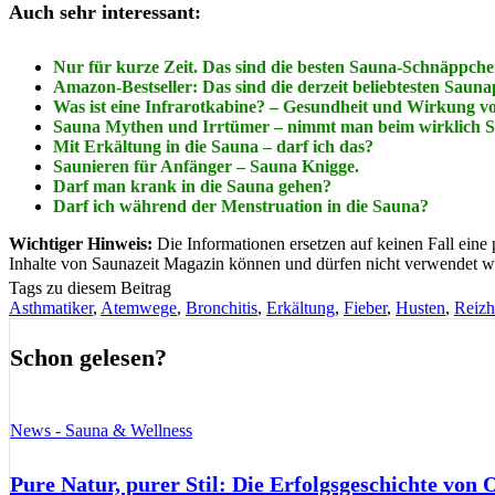
Auch sehr interessant:
Nur für kurze Zeit. Das sind die besten Sauna-Schnäppch
Amazon-Bestseller: Das sind die derzeit beliebtesten Sau
Was ist eine Infrarotkabine? – Gesundheit und Wirkung v
Sauna Mythen und Irrtümer – nimmt man beim wirklich S
Mit Erkältung in die Sauna – darf ich das?
Saunieren für Anfänger – Sauna Knigge.
Darf man krank in die Sauna gehen?
Darf ich während der Menstruation in die Sauna?
Wichtiger Hinweis:
Die Informationen ersetzen auf keinen Fall eine
Inhalte von Saunazeit Magazin können und dürfen nicht verwendet w
Tags zu diesem Beitrag
Asthmatiker
,
Atemwege
,
Bronchitis
,
Erkältung
,
Fieber
,
Husten
,
Reizh
Schon gelesen?
News - Sauna & Wellness
Pure Natur, purer Stil: Die Erfolgsgeschichte von