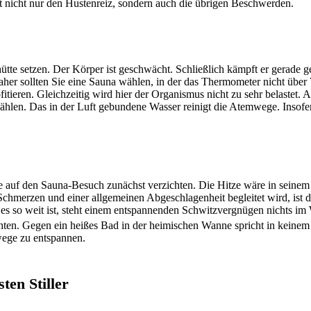
rt nicht nur den Hustenreiz, sondern auch die übrigen Beschwerden.
zhütte setzen. Der Körper ist geschwächt. Schließlich kämpft er gerade 
Daher sollten Sie eine Sauna wählen, in der das Thermometer nicht über 
itieren. Gleichzeitig wird hier der Organismus nicht zu sehr belastet. 
 wählen. Das in der Luft gebundene Wasser reinigt die Atemwege. Insof
ie auf den Sauna-Besuch zunächst verzichten. Die Hitze wäre in seinem 
chmerzen und einer allgemeinen Abgeschlagenheit begleitet wird, ist 
es so weit ist, steht einem entspannenden Schwitzvergnügen nichts im
en. Gegen ein heißes Bad in der heimischen Wanne spricht in keinem 
wege zu entspannen.
ten Stiller