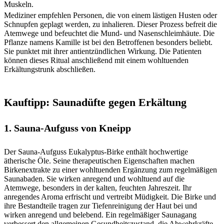
Muskeln.
Mediziner empfehlen Personen, die von einem lästigen Husten oder
Schnupfen geplagt werden, zu inhalieren. Dieser Prozess befreit die
Atemwege und befeuchtet die Mund- und Nasenschleimhäute. Die
Pflanze namens Kamille ist bei den Betroffenen besonders beliebt.
Sie punktet mit ihrer antientzündlichen Wirkung. Die Patienten
können dieses Ritual anschließend mit einem wohltuenden
Erkältungstrunk abschließen.
Kauftipp: Saunadüfte gegen Erkältung
1. Sauna-Aufguss von Kneipp
Der Sauna-Aufguss Eukalyptus-Birke enthält hochwertige
ätherische Öle. Seine therapeutischen Eigenschaften machen
Birkenextrakte zu einer wohltuenden Ergänzung zum regelmäßigen
Saunabaden. Sie wirken anregend und wohltuend auf die
Atemwege, besonders in der kalten, feuchten Jahreszeit. Ihr
anregendes Aroma erfrischt und vertreibt Müdigkeit. Die Birke und
ihre Bestandteile tragen zur Tiefenreinigung der Haut bei und
wirken anregend und belebend. Ein regelmäßiger Saunagang
verbessert den allgemeinen Gesundheitszustand, die Abwehrkräfte