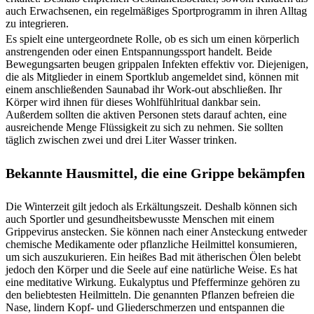
auch Erwachsenen, ein regelmäßiges Sportprogramm in ihren Alltag
zu integrieren.
Es spielt eine untergeordnete Rolle, ob es sich um einen körperlich
anstrengenden oder einen Entspannungssport handelt. Beide
Bewegungsarten beugen grippalen Infekten effektiv vor. Diejenigen,
die als Mitglieder in einem Sportklub angemeldet sind, können mit
einem anschließenden Saunabad ihr Work-out abschließen. Ihr
Körper wird ihnen für dieses Wohlfühlritual dankbar sein.
Außerdem sollten die aktiven Personen stets darauf achten, eine
ausreichende Menge Flüssigkeit zu sich zu nehmen. Sie sollten
täglich zwischen zwei und drei Liter Wasser trinken.
Bekannte Hausmittel, die eine Grippe bekämpfen
Die Winterzeit gilt jedoch als Erkältungszeit. Deshalb können sich
auch Sportler und gesundheitsbewusste Menschen mit einem
Grippevirus anstecken. Sie können nach einer Ansteckung entweder
chemische Medikamente oder pflanzliche Heilmittel konsumieren,
um sich auszukurieren. Ein heißes Bad mit ätherischen Ölen belebt
jedoch den Körper und die Seele auf eine natürliche Weise. Es hat
eine meditative Wirkung. Eukalyptus und Pfefferminze gehören zu
den beliebtesten Heilmitteln. Die genannten Pflanzen befreien die
Nase, lindern Kopf- und Gliederschmerzen und entspannen die