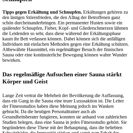
Tipps gegen Erkältung und Schnupfen.
Erkältungen gehören zu
den lästigen Störenfrieden, die den Alltag der Betroffenen ganz
schön durcheinanderbringen. Ein permanenter Husten sowie ein
quälender Schnupfen, Fieber, Kopf- und Gliederschmerzen lähmen
die Leidenden so sehr, dass diese während der Erkältungsphase
kaum ihr Bett verlassen können. Dabei können sich die anfälligen
Individuen mit einfachen Methoden gegen eine Erkältung schützen.
Altbewährte Hausmittel, ein regelmäßiger Besuch der finnischen
Sauna oder eine kontinuierliche Bewegung können wahre Wunder
bewirken.
Das regelmäßige Aufsuchen einer Sauna stärkt
Körper und Geist
Lange Zeit vertrat die Mehrheit der Bevölkerung die Auffassung,
dass ein Gang in die Sauna eine teure Luxusaktion ist. Die Leiter
der Fitnessstudios haben diese Meinung jedoch ins Wanken
gebracht. Da die heutigen Personaltrainer auch als
Gesundheitsberater fungieren, konnten sie anhand von zahlreichen
Studien belegen, dass eine Sauna in jedes Fitnessstudio gehört. Sie
begründeten diese These mit der Behauptung, dass die beliebten
Schwitzbäder, die Immunität stärken und somit zum Erhalt der