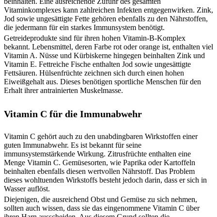
beinhalten. Eine ausreichende Zufuhr des gesamten
Vitaminkomplexes kann zahlreichen Infekten entgegenwirken. Zink,
Jod sowie ungesättigte Fette gehören ebenfalls zu den Nährstoffen,
die jedermann für ein starkes Immunsystem benötigt.
Getreideprodukte sind für ihren hohen Vitamin-B-Komplex
bekannt. Lebensmittel, deren Farbe rot oder orange ist, enthalten viel
Vitamin A. Nüsse und Kürbiskerne hingegen beinhalten Zink und
Vitamin E. Fettreiche Fische enthalten Jod sowie ungesättigte
Fettsäuren. Hülsenfrüchte zeichnen sich durch einen hohen
Eiweißgehalt aus. Dieses benötigen sportliche Menschen für den
Erhalt ihrer antrainierten Muskelmasse.
Vitamin C für die Immunabwehr
Vitamin C gehört auch zu den unabdingbaren Wirkstoffen einer
guten Immunabwehr. Es ist bekannt für seine
immunsystemstärkende Wirkung. Zitrusfrüchte enthalten eine
Menge Vitamin C. Gemüsesorten, wie Paprika oder Kartoffeln
beinhalten ebenfalls diesen wertvollen Nährstoff. Das Problem
dieses wohltuenden Wirkstoffs besteht jedoch darin, dass er sich in
Wasser auflöst.
Diejenigen, die ausreichend Obst und Gemüse zu sich nehmen,
sollten auch wissen, dass sie das eingenommene Vitamin C über
ihren Harn ausscheiden. Aus diesem Grund sollten die