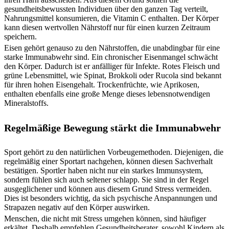
gesundheitsbewussten Individuen über den ganzen Tag verteilt,
Nahrungsmittel konsumieren, die Vitamin C enthalten. Der Körper
kann diesen wertvollen Nährstoff nur für einen kurzen Zeitraum
speichern.
Eisen gehört genauso zu den Nährstoffen, die unabdingbar für eine
starke Immunabwehr sind. Ein chronischer Eisenmangel schwächt
den Körper. Dadurch ist er anfälliger für Infekte. Rotes Fleisch und
grüne Lebensmittel, wie Spinat, Brokkoli oder Rucola sind bekannt
für ihren hohen Eisengehalt. Trockenfrüchte, wie Aprikosen,
enthalten ebenfalls eine große Menge dieses lebensnotwendigen
Mineralstoffs.
Regelmäßige Bewegung stärkt die Immunabwehr
Sport gehört zu den natürlichen Vorbeugemethoden. Diejenigen, die
regelmäßig einer Sportart nachgehen, können diesen Sachverhalt
bestätigen. Sportler haben nicht nur ein starkes Immunsystem,
sondern fühlen sich auch seltener schlapp. Sie sind in der Regel
ausgeglichener und können aus diesem Grund Stress vermeiden.
Dies ist besonders wichtig, da sich psychische Anspannungen und
Strapazen negativ auf den Körper auswirken.
Menschen, die nicht mit Stress umgehen können, sind häufiger
erkältet. Deshalb empfehlen Gesundheitsberater, sowohl Kindern als