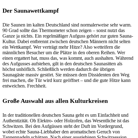
Der Saunawettkampf
Die Saunen im kalten Deutschland sind normalerweise sehr warm.
90 Grad sollte das Thermometer schon zeigen – sonst nutzt das
Ganze ja nichts. Ein regelmäßiger Aufguss gehört zur guten Sauna-
Kultur. Dabei entbrennt zwischen deutschen Männern nicht selten
ein Wettkampf. Wer verträgt mehr Hitze? Also wetteifern die
männlichen Besucher um die Plätze in den oberen Reihen. Wer
einen ergattert hat, muss das, was kommt, auch aushalten. Während
des Aufgusses aufstehen, gilt in den deutschen Saunasitten als
höchst unhöflich. Schließlich werden dadurch die übrigen
Saunagäste massiv gestört. Sie müssen dem Dissidenten den Weg
frei machen, die Tür wird kurz geöffnet – und die gute Hitze kann
entweichen. Frechheit.
Große Auswahl aus allen Kulturkreisen
In der traditionellen deutschen Sauna geht es um Einfachheit und
Authentizität. Ob Elektro- oder Holzofen, das Wesentliche ist das
Schwitzen. Bei den Aufgüssen steht der Duft im Vordergrund,
wobei echte Sauna-Liebhaber den aromatischen Geruch von
Tannennadeln schätzen. Nach einer ausgiebigen Schwitzsession