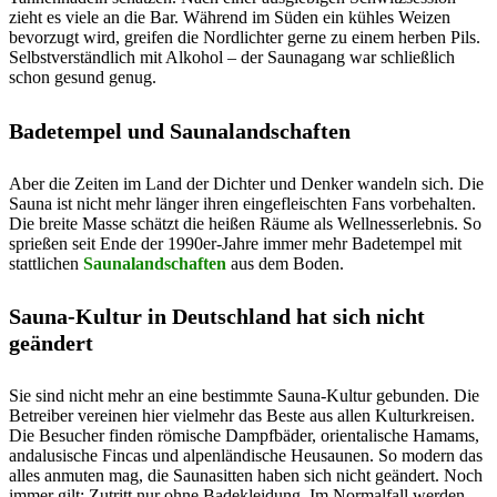
zieht es viele an die Bar. Während im Süden ein kühles Weizen
bevorzugt wird, greifen die Nordlichter gerne zu einem herben Pils.
Selbstverständlich mit Alkohol – der Saunagang war schließlich
schon gesund genug.
Badetempel und Saunalandschaften
Aber die Zeiten im Land der Dichter und Denker wandeln sich. Die
Sauna ist nicht mehr länger ihren eingefleischten Fans vorbehalten.
Die breite Masse schätzt die heißen Räume als Wellnesserlebnis. So
sprießen seit Ende der 1990er-Jahre immer mehr Badetempel mit
stattlichen
Saunalandschaften
aus dem Boden.
Sauna-Kultur in Deutschland hat sich nicht
geändert
Sie sind nicht mehr an eine bestimmte Sauna-Kultur gebunden. Die
Betreiber vereinen hier vielmehr das Beste aus allen Kulturkreisen.
Die Besucher finden römische Dampfbäder, orientalische Hamams,
andalusische Fincas und alpenländische Heusaunen. So modern das
alles anmuten mag, die Saunasitten haben sich nicht geändert. Noch
immer gilt: Zutritt nur ohne Badekleidung. Im Normalfall werden