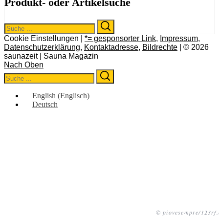
Produkt- oder Artikelsuche
Search
Search
for:
Cookie Einstellungen |
*= gesponsorter Link
,
Impressum
,
Datenschutzerklärung
,
Kontaktadresse
,
Bildrechte
| © 2026
saunazeit | Sauna Magazin
Nach Oben
Search
Search
for:
English
(
Englisch
)
Deutsch
© piovesempre/123rf