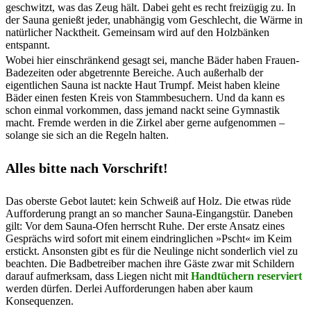
geschwitzt, was das Zeug hält. Dabei geht es recht freizügig zu. In
der Sauna genießt jeder, unabhängig vom Geschlecht, die Wärme in
natürlicher Nacktheit. Gemeinsam wird auf den Holzbänken
entspannt.
Wobei hier einschränkend gesagt sei, manche Bäder haben Frauen-
Badezeiten oder abgetrennte Bereiche. Auch außerhalb der
eigentlichen Sauna ist nackte Haut Trumpf. Meist haben kleine
Bäder einen festen Kreis von Stammbesuchern. Und da kann es
schon einmal vorkommen, dass jemand nackt seine Gymnastik
macht. Fremde werden in die Zirkel aber gerne aufgenommen –
solange sie sich an die Regeln halten.
Alles bitte nach Vorschrift!
Das oberste Gebot lautet: kein Schweiß auf Holz. Die etwas rüde
Aufforderung prangt an so mancher Sauna-Eingangstür. Daneben
gilt: Vor dem Sauna-Ofen herrscht Ruhe. Der erste Ansatz eines
Gesprächs wird sofort mit einem eindringlichen »Pscht« im Keim
erstickt. Ansonsten gibt es für die Neulinge nicht sonderlich viel zu
beachten. Die Badbetreiber machen ihre Gäste zwar mit Schildern
darauf aufmerksam, dass Liegen nicht mit
Handtüchern reserviert
werden dürfen. Derlei Aufforderungen haben aber kaum
Konsequenzen.