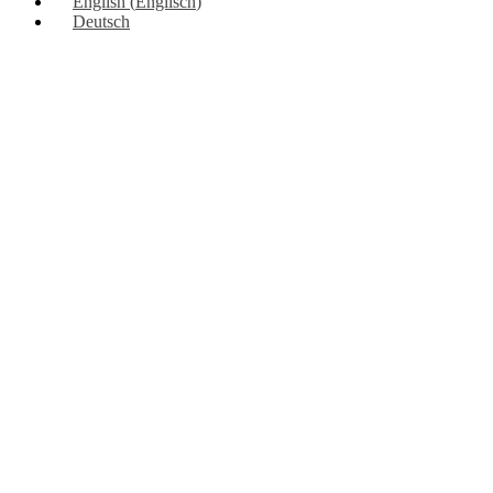
English
(
Englisch
)
Deutsch