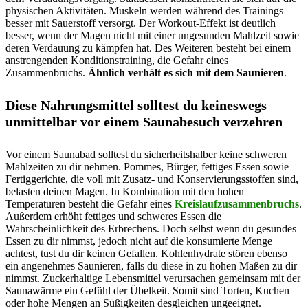
physischen Aktivitäten. Muskeln werden während des Trainings
besser mit Sauerstoff versorgt. Der Workout-Effekt ist deutlich
besser, wenn der Magen nicht mit einer ungesunden Mahlzeit sowie
deren Verdauung zu kämpfen hat. Des Weiteren besteht bei einem
anstrengenden Konditionstraining, die Gefahr eines
Zusammenbruchs.
Ähnlich verhält es sich mit dem Saunieren
.
Diese Nahrungsmittel solltest du keineswegs
unmittelbar vor einem Saunabesuch verzehren
Vor einem Saunabad solltest du sicherheitshalber keine schweren
Mahlzeiten zu dir nehmen. Pommes, Bürger, fettiges Essen sowie
Fertiggerichte, die voll mit Zusatz- und Konservierungsstoffen sind,
belasten deinen Magen. In Kombination mit den hohen
Temperaturen besteht die Gefahr eines
Kreislaufzusammenbruchs
.
Außerdem erhöht fettiges und schweres Essen die
Wahrscheinlichkeit des Erbrechens. Doch selbst wenn du gesundes
Essen zu dir nimmst, jedoch nicht auf die konsumierte Menge
achtest, tust du dir keinen Gefallen. Kohlenhydrate stören ebenso
ein angenehmes Saunieren, falls du diese in zu hohen Maßen zu dir
nimmst. Zuckerhaltige Lebensmittel verursachen gemeinsam mit der
Saunawärme ein Gefühl der Übelkeit. Somit sind Torten, Kuchen
oder hohe Mengen an Süßigkeiten desgleichen ungeeignet.