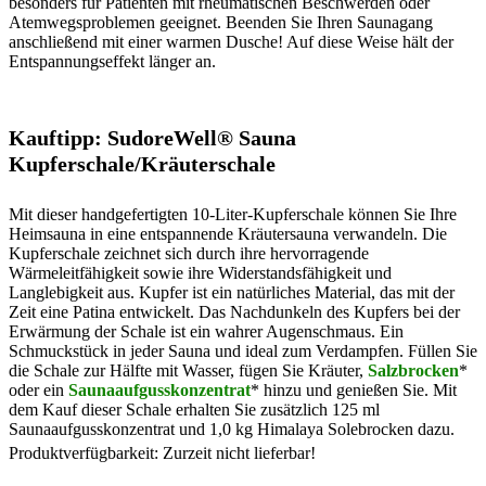
besonders für Patienten mit rheumatischen Beschwerden oder
Atemwegsproblemen geeignet. Beenden Sie Ihren Saunagang
anschließend mit einer warmen Dusche! Auf diese Weise hält der
Entspannungseffekt länger an.
Kauftipp:
SudoreWell® Sauna
Kupferschale/Kräuterschale
Mit dieser handgefertigten 10-Liter-Kupferschale können Sie Ihre
Heimsauna in eine entspannende Kräutersauna verwandeln. Die
Kupferschale zeichnet sich durch ihre hervorragende
Wärmeleitfähigkeit sowie ihre Widerstandsfähigkeit und
Langlebigkeit aus. Kupfer ist ein natürliches Material, das mit der
Zeit eine Patina entwickelt. Das Nachdunkeln des Kupfers bei der
Erwärmung der Schale ist ein wahrer Augenschmaus. Ein
Schmuckstück in jeder Sauna und ideal zum Verdampfen. Füllen Sie
die Schale zur Hälfte mit Wasser, fügen Sie Kräuter,
Salzbrocken
*
oder ein
Saunaaufgusskonzentrat
* hinzu und genießen Sie. Mit
dem Kauf dieser Schale erhalten Sie zusätzlich 125 ml
Saunaaufgusskonzentrat und 1,0 kg Himalaya Solebrocken dazu.
Produktverfügbarkeit: Zurzeit nicht lieferbar!