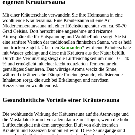
eigenen Kräutersauna
Mit einer Kräuterschale verwandeln Sie ihre Heimsauna in eine
wohltuende Kräutersauna. Eine Kräutersauna ist eine Art
Niedertemperatursauna mit einer Höchsttemperatur von ca. 60-70
Grad Celsius. Dort herrscht eine angenehme und reizarme
Atmosphäre die für Entspannung und Wohlbefinden sorgt. Sie ist
eine sanftere Version der traditionellen finnischen Sauna, wo es heiß
und trocken zugeht. Über den
Saunaofen
* wird eine Kräuterschale
mit Wasser gehängt und diese mit Kräutern aus der Natur befüllt.
Durch die Verdunstung steigt die Luftfeuchtigkeit um rund 10 – 40
% und ermöglicht mit einer leicht reduzierten Temperatur ein
gemäßigtes Saunieren. Das würzige Aroma weckt die Sinne,
während die ätherische Dämpfe für eine gesunde, vitalisierende
Inhalation sorgt, die auch bei Erkältungen und nervösen
Reizzuständen wohltuend ist.
Gesundheitliche Vorteile einer Kräutersauna
Die wohltuende Wirkung der Kräutersauna auf die Atemwege und
die Muskulatur kommt vor allem dann zum Tragen, wenn die hohe
Luftfeuchtigkeit mit dem anregenden Duft von aktivierenden
Kräutern und Essenzen kombiniert wird. Diese Saunagänge sind