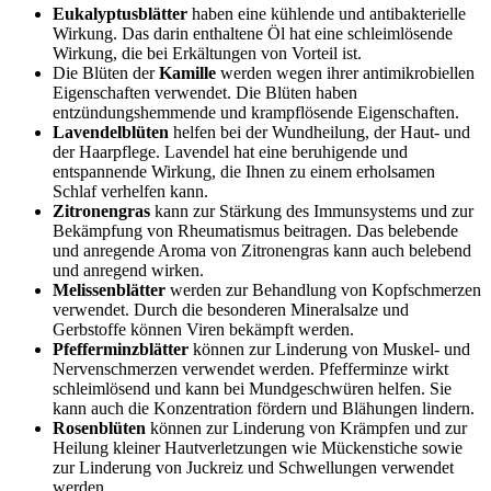
Eukalyptusblätter
haben eine kühlende und antibakterielle
Wirkung. Das darin enthaltene Öl hat eine schleimlösende
Wirkung, die bei Erkältungen von Vorteil ist.
Die Blüten der
Kamille
werden wegen ihrer antimikrobiellen
Eigenschaften verwendet. Die Blüten haben
entzündungshemmende und krampflösende Eigenschaften.
Lavendelblüten
helfen bei der Wundheilung, der Haut- und
der Haarpflege. Lavendel hat eine beruhigende und
entspannende Wirkung, die Ihnen zu einem erholsamen
Schlaf verhelfen kann.
Zitronengras
kann zur Stärkung des Immunsystems und zur
Bekämpfung von Rheumatismus beitragen. Das belebende
und anregende Aroma von Zitronengras kann auch belebend
und anregend wirken.
Melissenblätter
werden zur Behandlung von Kopfschmerzen
verwendet. Durch die besonderen Mineralsalze und
Gerbstoffe können Viren bekämpft werden.
Pfefferminzblätter
können zur Linderung von Muskel- und
Nervenschmerzen verwendet werden. Pfefferminze wirkt
schleimlösend und kann bei Mundgeschwüren helfen. Sie
kann auch die Konzentration fördern und Blähungen lindern.
Rosenblüten
können zur Linderung von Krämpfen und zur
Heilung kleiner Hautverletzungen wie Mückenstiche sowie
zur Linderung von Juckreiz und Schwellungen verwendet
werden.