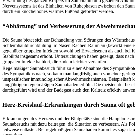
Erwärmung des ganzen Körpers im Saunaraum und gezielten Abkühlung
Nervensystems ist das Einhalten von Ruhephasen zwischen den Sau
durch ein knöchelhohes warmes Fußbad gefördert werden.
“Abhärtung” und Verbesserung der Abwehrmecha
Die Sauna bietet sich zur Behandlung von Störungen des Wärmehaush
Schleimhautdurchblutung im Nasen-Rachen-Raum an (bewirkt eine erhö
gegenüber grippalen Infekten sowohl bei Erwachsenen als auch bei Ki
Stabilität insgesamt erhöht. Untersuchungen haben gezeigt, dass nac
grippalen Infekte halbiert, die zudem leichter verlaufen.
Regelmäßiger Saunabesuch führt zu einer Abnahme des Sympathikotonu
des Sympathikus nach, so kann man langfristig auch von einer geringe
unspezifischer immunologischer Abwehrmechanismen. Beispielhaft kan
langjährigem regelmäßigen Saunabaden erhöht. Die meisten der besc
durchgeführt wird und der Badegast auch den Kaltreiz effektiv anwen
Herz-Kreislauf-Erkrankungen durch Sauna oft geb
Erkrankungen des Herzens und der Blutgefäße sind die Haupttodesur
Saunabesuchs mit dazu beitragen, die Situation zu verbessern. Als F
teilweise entlastet. Bei regelmäßigem Saunabaden kommt es sogar langf
auswirken.