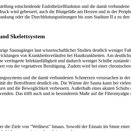
stellung entscheidende Endothelzellfunktion und die damit verbundene
ruck wird gebessert, auch die Blutgefäße am Herzen und in der Periphe
ankung oder die Durchblutungsstörungen bis zum Stadium II a zu den I
und Skelettsystem
hrige Saunagänger laut wissenschaftlicher Studien deutlich weniger Fal
cklungen von Krankheitsverläufen bei Hautkrankheiten. Am deutlichste
ne verringerte Infektanfälligkeit und dadurch weniger Schübe zustand
tiert von der vegetativen Beruhigung. Zudem wird bei einer chronischen
gssystems und die damit verbundenen Schmerzen verursachen in der 
tät der Betroffenen deutlich ein. Die Wärme der Sauna kann bei viele
ken und die Beweglichkeit verbessern. Außerhalb eines akuten Schubs 
uwenden. Das trifft auch und in besonderem Maße auf die Fibromyalgie
r die Ziele von “Wellness” hinaus. Sowohl der Einsatz im Sinne einer