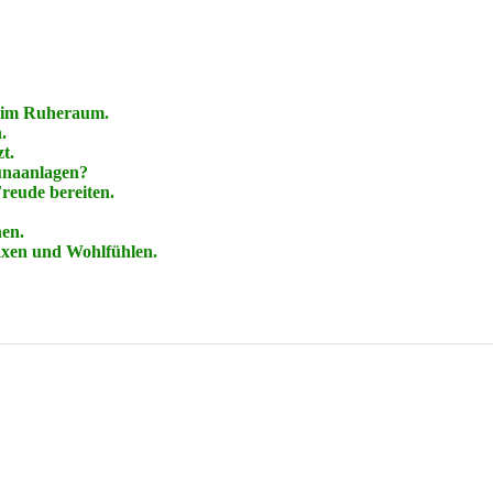
d im Ruheraum.
.
t.
aunaanlagen?
Freude bereiten.
hen.
laxen und Wohlfühlen.