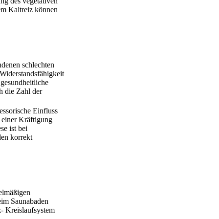
ng des vegetativen
em Kaltreiz können
ndenen schlechten
Widerstandsfähigkeit
 gesundheitliche
h die Zahl der
ssorische Einfluss
 einer Kräftigung
e ist bei
en korrekt
gelmäßigen
 beim Saunabaden
z- Kreislaufsystem