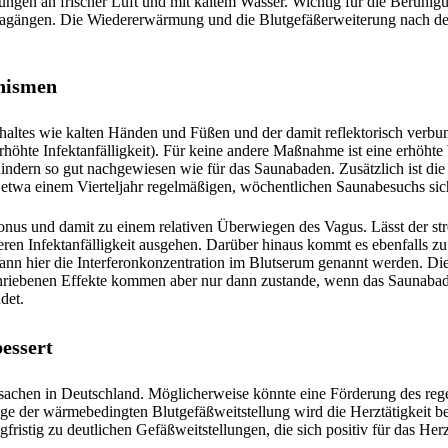
en an frischer Luft und mit kaltem Wasser. Wichtig für die Beruhigu
nagängen. Die Wiedererwärmung und die Blutgefäßerweiterung nach d
nismen
altes wie kalten Händen und Füßen und der damit reflektorisch verbu
hte Infektanfälligkeit). Für keine andere Maßnahme ist eine erhöhte 
ndern so gut nachgewiesen wie für das Saunabaden. Zusätzlich ist die
h etwa einem Vierteljahr regelmäßigen, wöchentlichen Saunabesuchs sic
s und damit zu einem relativen Überwiegen des Vagus. Lässt der stre
ren Infektanfälligkeit ausgehen. Darüber hinaus kommt es ebenfalls zu
n hier die Interferonkonzentration im Blutserum genannt werden. Dies
hriebenen Effekte kommen aber nur dann zustande, wenn das Saunabad
det.
essert
sachen in Deutschland. Möglicherweise könnte eine Förderung des re
olge der wärmebedingten Blutgefäßweitstellung wird die Herztätigkeit
ristig zu deutlichen Gefäßweitstellungen, die sich positiv für das Her