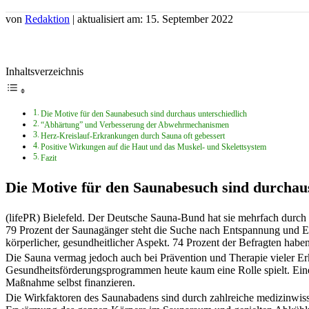
von
Redaktion
| aktualisiert am: 15. September 2022
Inhaltsverzeichnis
Die Motive für den Saunabesuch sind durchaus unterschiedlich
“Abhärtung” und Verbesserung der Abwehrmechanismen
Herz-Kreislauf-Erkrankungen durch Sauna oft gebessert
Positive Wirkungen auf die Haut und das Muskel- und Skelettsystem
Fazit
Die Motive für den Saunabesuch sind durchaus
(lifePR) Bielefeld. Der Deutsche Sauna-Bund hat sie mehrfach durch
79 Prozent der Saunagänger steht die Suche nach Entspannung und Erh
körperlicher, gesundheitlicher Aspekt. 74 Prozent der Befragten ha
Die Sauna vermag jedoch auch bei Prävention und Therapie vieler Erkra
Gesundheitsförderungsprogrammen heute kaum eine Rolle spielt. Eine 
Maßnahme selbst finanzieren.
Die Wirkfaktoren des Saunabadens sind durch zahlreiche medizinwiss