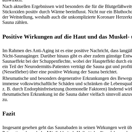
Nach aktuellen Ergebnissen wird besonders die für die Blutgefäßweit
Stickoxiden positiv durch Wärme beeinflusst. Nicht nur ein Bluthochd
der Weitstellung, weshalb auch die unkomplizierte Koronare Herzerkr
Sauna zählen.
Positive Wirkungen auf die Haut und das Muskel- 
Im Rahmen des Anti-Aging ist es eine positive Nachricht, dass langjä
Nicht-Saunagänger. Darüber hinaus gibt es aber zudem günstige Entwi
Saunaeffekt bei der Schuppenflechte, wobei der Haupteffekt durch ei
ein Teil der Neurodermitis-Patienten verträgt die Sauna gut und profi
(Nesselfieber) über eine positive Wirkung der Sauna berichtet.
Rheumatische und besonders degenerative Erkrankungen des Bewegun
immense volkswirtschaftliche Schäden und schränken die Lebensquali
z. B. durch Endorphinfreisetzung (hormonelle Faktoren) lindernd wir
rheumatischen Erkrankung ist die Sauna daher vielfach sinnvoll anz
zu.
Fazit
Insgesamt gesehen geht das Saunabaden in seinen Wirkungen weit übe