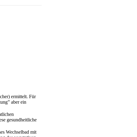
er) ermittelt. Für
tung” aber ein
atlichen
ese gesundheitliche
hes Wechselbad mit