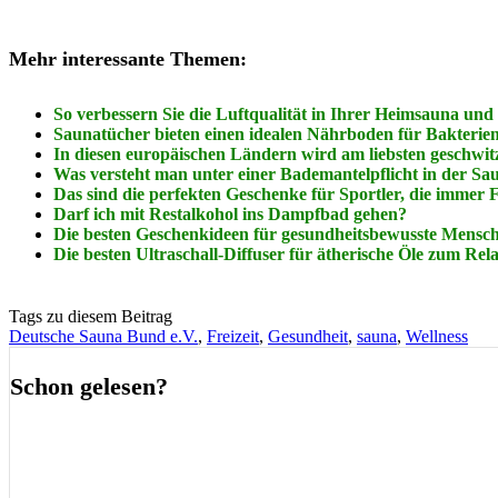
Mehr interessante Themen:
So verbessern Sie die Luftqualität in Ihrer Heimsauna un
Saunatücher bieten einen idealen Nährboden für Bakterien
In diesen europäischen Ländern wird am liebsten geschwitz
Was versteht man unter einer Bademantelpflicht in der S
Das sind die perfekten Geschenke für Sportler, die immer 
Darf ich mit Restalkohol ins Dampfbad gehen?
Die besten Geschenkideen für gesundheitsbewusste Mensc
Die besten Ultraschall-Diffuser für ätherische Öle zum Re
Tags zu diesem Beitrag
Deutsche Sauna Bund e.V.
,
Freizeit
,
Gesundheit
,
sauna
,
Wellness
Schon gelesen?