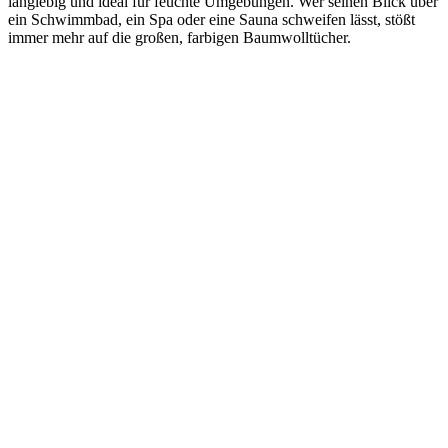
langlebig und ideal für feuchte Umgebungen. Wer seinen Blick über
ein Schwimmbad, ein Spa oder eine Sauna schweifen lässt, stößt
immer mehr auf die großen, farbigen Baumwolltücher.