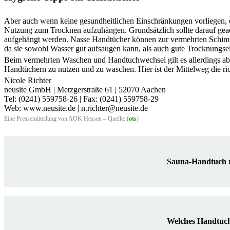
Aber auch wenn keine gesundheitlichen Einschränkungen vorliegen, e
Nutzung zum Trocknen aufzuhängen. Grundsätzlich sollte darauf geac
aufgehängt werden. Nasse Handtücher können zur vermehrten Schimm
da sie sowohl Wasser gut aufsaugen kann, als auch gute Trocknungsei
Beim vermehrten Waschen und Handtuchwechsel gilt es allerdings abz
Handtüchern zu nutzen und zu waschen. Hier ist der Mittelweg die ri
Nicole Richter
neusite GmbH | Metzgerstraße 61 | 52070 Aachen
Tel: (0241) 559758-26 | Fax: (0241) 559758-29
Web: www.neusite.de | n.richter@neusite.de
Eine Pressemitteilung von AOK Hessen – Quelle: (
ots
)
Sauna-Handtuch r
Welches Handtuch