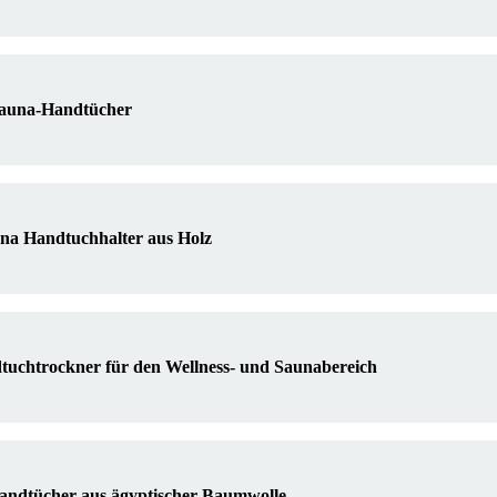
Sauna-Handtücher
una Handtuchhalter aus Holz
dtuchtrockner für den Wellness- und Saunabereich
andtücher aus ägyptischer Baumwolle