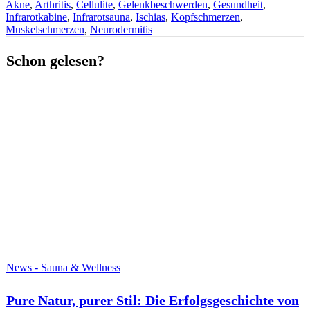
Akne
,
Arthritis
,
Cellulite
,
Gelenkbeschwerden
,
Gesundheit
,
Infrarotkabine
,
Infrarotsauna
,
Ischias
,
Kopfschmerzen
,
Muskelschmerzen
,
Neurodermitis
Schon gelesen?
News - Sauna & Wellness
Pure Natur, purer Stil: Die Erfolgsgeschichte von