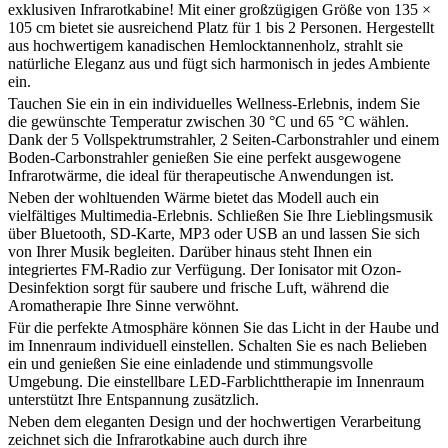
exklusiven Infrarotkabine! Mit einer großzügigen Größe von 135 ×
105 cm bietet sie ausreichend Platz für 1 bis 2 Personen. Hergestellt
aus hochwertigem kanadischen Hemlocktannenholz, strahlt sie
natürliche Eleganz aus und fügt sich harmonisch in jedes Ambiente
ein.
Tauchen Sie ein in ein individuelles Wellness-Erlebnis, indem Sie
die gewünschte Temperatur zwischen 30 °C und 65 °C wählen.
Dank der 5 Vollspektrumstrahler, 2 Seiten-Carbonstrahler und einem
Boden-Carbonstrahler genießen Sie eine perfekt ausgewogene
Infrarotwärme, die ideal für therapeutische Anwendungen ist.
Neben der wohltuenden Wärme bietet das Modell auch ein
vielfältiges Multimedia-Erlebnis. Schließen Sie Ihre Lieblingsmusik
über Bluetooth, SD-Karte, MP3 oder USB an und lassen Sie sich
von Ihrer Musik begleiten. Darüber hinaus steht Ihnen ein
integriertes FM-Radio zur Verfügung. Der Ionisator mit Ozon-
Desinfektion sorgt für saubere und frische Luft, während die
Aromatherapie Ihre Sinne verwöhnt.
Für die perfekte Atmosphäre können Sie das Licht in der Haube und
im Innenraum individuell einstellen. Schalten Sie es nach Belieben
ein und genießen Sie eine einladende und stimmungsvolle
Umgebung. Die einstellbare LED-Farblichttherapie im Innenraum
unterstützt Ihre Entspannung zusätzlich.
Neben dem eleganten Design und der hochwertigen Verarbeitung
zeichnet sich die Infrarotkabine auch durch ihre