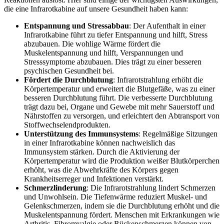
die eine Infrarotkabine auf unsere Gesundheit haben kann:
Entspannung und Stressabbau
: Der Aufenthalt in einer
Infrarotkabine führt zu tiefer Entspannung und hilft, Stress
abzubauen. Die wohlige Wärme fördert die
Muskelentspannung und hilft, Verspannungen und
Stresssymptome abzubauen. Dies trägt zu einer besseren
psychischen Gesundheit bei.
Fördert die Durchblutung
: Infrarotstrahlung erhöht die
Körpertemperatur und erweitert die Blutgefäße, was zu einer
besseren Durchblutung führt. Die verbesserte Durchblutung
trägt dazu bei, Organe und Gewebe mit mehr Sauerstoff und
Nährstoffen zu versorgen, und erleichtert den Abtransport von
Stoffwechselendprodukten.
Unterstützung des Immunsystems
: Regelmäßige Sitzungen
in einer Infrarotkabine können nachweislich das
Immunsystem stärken. Durch die Aktivierung der
Körpertemperatur wird die Produktion weißer Blutkörperchen
erhöht, was die Abwehrkräfte des Körpers gegen
Krankheitserreger und Infektionen verstärkt.
Schmerzlinderung
: Die Infrarotstrahlung lindert Schmerzen
und Unwohlsein. Die Tiefenwärme reduziert Muskel- und
Gelenkschmerzen, indem sie die Durchblutung erhöht und die
Muskelentspannung fördert. Menschen mit Erkrankungen wie
Arthritis, Fibromyalgie oder Rückenschmerzen können von