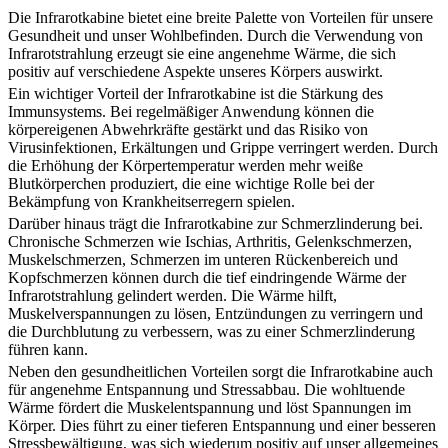
Die Infrarotkabine bietet eine breite Palette von Vorteilen für unsere
Gesundheit und unser Wohlbefinden. Durch die Verwendung von
Infrarotstrahlung erzeugt sie eine angenehme Wärme, die sich
positiv auf verschiedene Aspekte unseres Körpers auswirkt.
Ein wichtiger Vorteil der Infrarotkabine ist die Stärkung des
Immunsystems. Bei regelmäßiger Anwendung können die
körpereigenen Abwehrkräfte gestärkt und das Risiko von
Virusinfektionen, Erkältungen und Grippe verringert werden. Durch
die Erhöhung der Körpertemperatur werden mehr weiße
Blutkörperchen produziert, die eine wichtige Rolle bei der
Bekämpfung von Krankheitserregern spielen.
Darüber hinaus trägt die Infrarotkabine zur Schmerzlinderung bei.
Chronische Schmerzen wie Ischias, Arthritis, Gelenkschmerzen,
Muskelschmerzen, Schmerzen im unteren Rückenbereich und
Kopfschmerzen können durch die tief eindringende Wärme der
Infrarotstrahlung gelindert werden. Die Wärme hilft,
Muskelverspannungen zu lösen, Entzündungen zu verringern und
die Durchblutung zu verbessern, was zu einer Schmerzlinderung
führen kann.
Neben den gesundheitlichen Vorteilen sorgt die Infrarotkabine auch
für angenehme Entspannung und Stressabbau. Die wohltuende
Wärme fördert die Muskelentspannung und löst Spannungen im
Körper. Dies führt zu einer tieferen Entspannung und einer besseren
Stressbewältigung, was sich wiederum positiv auf unser allgemeines