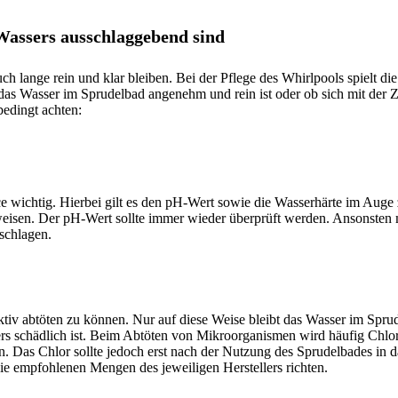
 Wassers ausschlaggebend sind
 lange rein und klar bleiben. Bei der Pflege des Whirlpools spielt die
b das Wasser im Sprudelbad angenehm und rein ist oder ob sich mit der 
bedingt achten:
e wichtig. Hierbei gilt es den pH-Wert sowie die Wasserhärte im Auge 
weisen. Der pH-Wert sollte immer wieder überprüft werden. Ansonsten 
schlagen.
ektiv abtöten zu können. Nur auf diese Weise bleibt das Wasser im Spru
rs schädlich ist. Beim Abtöten von Mikroorganismen wird häufig Chlor 
n. Das Chlor sollte jedoch erst nach der Nutzung des Sprudelbades in
die empfohlenen Mengen des jeweiligen Herstellers richten.