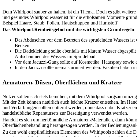
Dem Whirlpool sauber zu halten, ist ein Thema. Doch es gibt weiter
und gesundes Whirlpoolwasser ist für die erholsamen Momente grund
Beispiel Haare, Staub, Pollen, Hautschuppen und Harnstoff.
Das Whirlpool-Reinheitsgebot und die wichtigsten Grundregeln
:
Das Abduschen vor dem Betreten des sprudelnden Wassers ist w
Becken.
Die Badekleidung sollte ebenfalls mit klarem Wasser abgespü
Aufschäumen des Wassers im Sprudelbad.
Vor dem Jacuzzi-Gang sollte auf Kosmetika, Haarspray sowie 
In den Jacuzzi sollte niemals uriniert werden. Fäkalien haben i
Armaturen, Düsen, Oberflächen und Kratzer
Nutzer sollten sich stets bemühen, mit dem Whirlpool sorgsam umzu
Mit der Zeit können natürlich auch leichte Kratzer entstehen. Im Han
und Verfärbungen sollten entfernt werden, ohne dass dabei Kratzer en
handelsübliche Reparatursets zur Beseitigung verwendet werden.
Handelt es sich um herkömmliche Armaturen-Materialien, dann können
Oberflächenbehandlung herangezogen werden. In der Bedienungsanleitu
Zu den wohl empfindlichsten Elementen des Whirlpools zählen die Dü