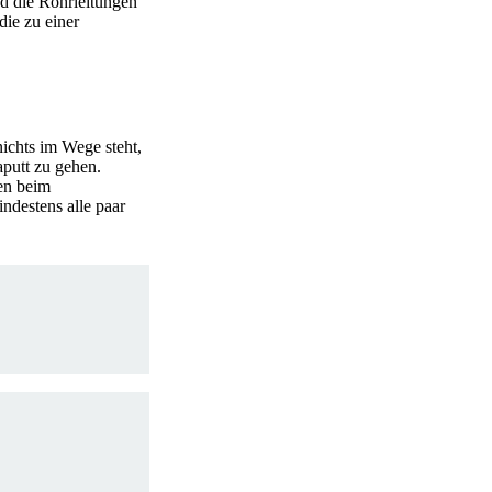
nd die Rohrleitungen
ie zu einer
ichts im Wege steht,
aputt zu gehen.
ten beim
ndestens alle paar