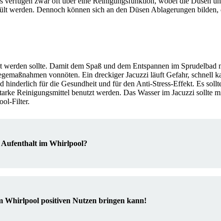
ls verfügen zwar oft über eine Reinigungsfunktion, wobei die Düsen u
ült werden. Dennoch können sich an den Düsen Ablagerungen bilden, d
htet werden sollte. Damit dem Spaß und dem Entspannen im Sprudelbad n
egemaßnahmen vonnöten. Ein dreckiger Jacuzzi läuft Gefahr, schnell k
hinderlich für die Gesundheit und für den Anti-Stress-Effekt. Es soll
arke Reinigungsmittel benutzt werden. Das Wasser im Jacuzzi sollte mi
ol-Filter.
n Aufenthalt im Whirlpool?
 Whirlpool positiven Nutzen bringen kann!