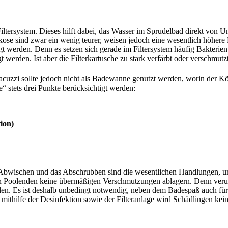
Filtersystem. Dieses hilft dabei, das Wasser im Sprudelbad direkt von U
Viskose sind zwar ein wenig teurer, weisen jedoch eine wesentlich höhere
igt werden. Denn es setzen sich gerade im Filtersystem häufig Bakterien
werden. Ist aber die Filterkartusche zu stark verfärbt oder verschmutzt,
cuzzi sollte jedoch nicht als Badewanne genutzt werden, worin der 
stets drei Punkte berücksichtigt werden:
ion)
s Abwischen und das Abschrubben sind die wesentlichen Handlungen, u
den Poolenden keine übermäßigen Verschmutzungen ablagern. Denn veru
len. Es ist deshalb unbedingt notwendig,
neben dem Badespaß auch für
ithilfe der Desinfektion sowie der Filteranlage wird Schädlingen ke