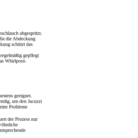
schlauch abgespritzt.
 Ist die Abdeckung
ckung schützt das
 regelmäßig gepflegt
as Whirlpool-
bestens geeignet.
endig, um den Jacuzzi
keine Probleme
uert der Prozess nur
wöhnliche
entsprechende