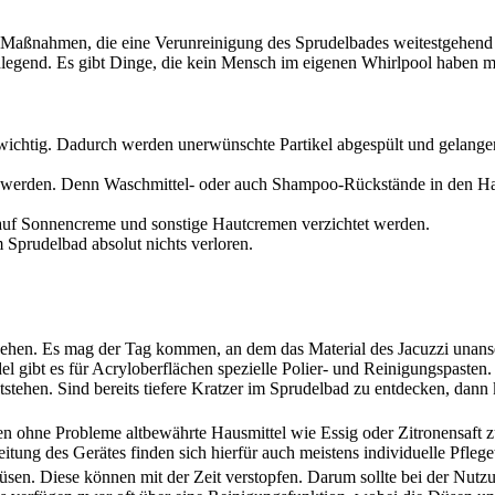
e Maßnahmen, die eine Verunreinigung des Sprudelbades weitestgehend
legend. Es gibt Dinge, die kein Mensch im eigenen Whirlpool haben 
ichtig. Dadurch werden unerwünschte Partikel abgespült und gelangen 
lt werden. Denn Waschmittel- oder auch Shampoo-Rückstände in den H
auf Sonnencreme und sonstige Hautcremen verzichtet werden.
m Sprudelbad absolut nichts verloren.
gehen. Es mag der Tag kommen, an dem das Material des Jacuzzi unans
del gibt es für Acryloberflächen spezielle Polier- und Reinigungspaste
tstehen. Sind bereits tiefere Kratzer im Sprudelbad zu entdecken, dann
 ohne Probleme altbewährte Hausmittel wie Essig oder Zitronensaft z
ng des Gerätes finden sich hierfür auch meistens individuelle Pflege
sen. Diese können mit der Zeit verstopfen. Darum sollte bei der Nutzu