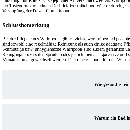
unbedingt auf Badezusätze jeglicher Art verzichtet werden. Whirlpoo
per Tastendruck mit einem Desinfektionsmittel und Wasser durchgesp
Verstopfung der Düsen führen können.
Schlussbemerkung
Bei der Pflege eines Whirlpools gibt es vieles, worauf penibel geac
sind sowohl eine regelmäßige Reinigung als auch einige adäquate Pfl
Schmutzige bzw. unhygienische Whirlpools sind zudem gefährlich und 
Reinigungsprozess des Sprudelbades jedoch niemals aggressive und st
Monate einmal gewechselt werden. Dasselbe gilt auch für den Whirlpo
Wie gesund ist ei
Warum ein Bad im