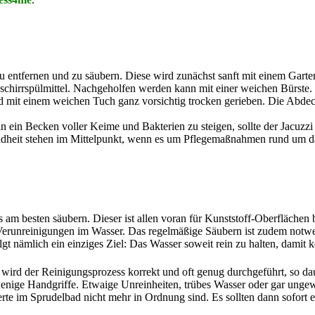
 entfernen und zu säubern. Diese wird zunächst sanft mit einem Garten
chirrspülmittel. Nachgeholfen werden kann mit einer weichen Bürste.
nd mit einem weichen Tuch ganz vorsichtig trocken gerieben. Die Abde
 ein Becken voller Keime und Bakterien zu steigen, sollte der Jacuzzi
ndheit stehen im Mittelpunkt, wenn es um Pflegemaßnahmen rund um d
 am besten säubern. Dieser ist allen voran für Kunststoff-Oberflächen 
 Verunreinigungen im Wasser. Das regelmäßige Säubern ist zudem notw
lgt nämlich ein einziges Ziel: Das Wasser soweit rein zu halten, damit 
n wird der Reinigungsprozess korrekt und oft genug durchgeführt, so da
enige Handgriffe. Etwaige Unreinheiten, trübes Wasser oder gar unge
te im Sprudelbad nicht mehr in Ordnung sind. Es sollten dann sofort 