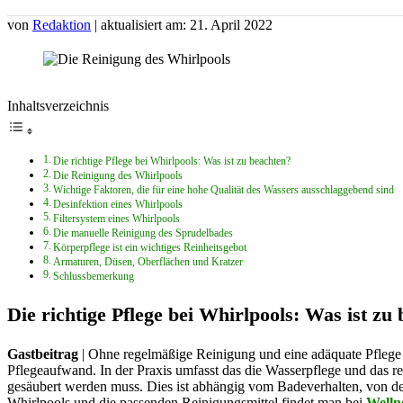
von
Redaktion
| aktualisiert am: 21. April 2022
Inhaltsverzeichnis
Die richtige Pflege bei Whirlpools: Was ist zu beachten?
Die Reinigung des Whirlpools
Wichtige Faktoren, die für eine hohe Qualität des Wassers ausschlaggebend sind
Desinfektion eines Whirlpools
Filtersystem eines Whirlpools
Die manuelle Reinigung des Sprudelbades
Körperpflege ist ein wichtiges Reinheitsgebot
Armaturen, Düsen, Oberflächen und Kratzer
Schlussbemerkung
Die richtige Pflege bei Whirlpools: Was ist zu
Gastbeitrag
| Ohne regelmäßige Reinigung und eine adäquate Pflege 
Pflegeaufwand. In der Praxis umfasst das die Wasserpflege und das reg
gesäubert werden muss. Dies ist abhängig vom Badeverhalten, von de
Whirlpools und die passenden Reinigungsmittel findet man bei
Welln