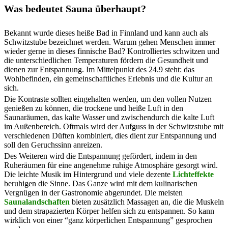
Was bedeutet Sauna überhaupt?
Bekannt wurde dieses heiße Bad in Finnland und kann auch als
Schwitzstube bezeichnet werden. Warum gehen Menschen immer
wieder gerne in dieses finnische Bad? Kontrolliertes schwitzen und
die unterschiedlichen Temperaturen fördern die Gesundheit und
dienen zur Entspannung. Im Mittelpunkt des 24.9 steht: das
Wohlbefinden, ein gemeinschaftliches Erlebnis und die Kultur an
sich.
Die Kontraste sollten eingehalten werden, um den vollen Nutzen
genießen zu können, die trockene und heiße Luft in den
Saunaräumen, das kalte Wasser und zwischendurch die kalte Luft
im Außenbereich. Oftmals wird der Aufguss in der Schwitzstube mit
verschiedenen Düften kombiniert, dies dient zur Entspannung und
soll den Geruchssinn anreizen.
Des Weiteren wird die Entspannung gefördert, indem in den
Ruheräumen für eine angenehme ruhige Atmosphäre gesorgt wird.
Die leichte Musik im Hintergrund und viele dezente
Lichteffekte
beruhigen die Sinne. Das Ganze wird mit dem kulinarischen
Vergnügen in der Gastronomie abgerundet. Die meisten
Saunalandschaften
bieten zusätzlich Massagen an, die die Muskeln
und dem strapazierten Körper helfen sich zu entspannen. So kann
wirklich von einer “ganz körperlichen Entspannung” gesprochen