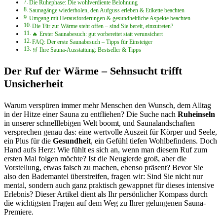
Die Ruhephase: Die wohlverdiente Belohnung
Saunagänge wiederholen, den Aufguss erleben & Etikette beachten
Umgang mit Herausforderungen & gesundheitliche Aspekte beachten
Die Tür zur Wärme steht offen – sind Sie bereit, einzutreten?
🔥 Erster Saunabesuch: gut vorbereitet statt verunsichert
FAQ: Der erste Saunabesuch – Tipps für Einsteiger
🛒 Ihre Sauna-Ausstattung: Bestseller & Tipps
Der Ruf der Wärme – Sehnsucht trifft
Unsicherheit
Warum verspüren immer mehr Menschen den Wunsch, dem Alltag
in der Hitze einer Sauna zu entfliehen? Die Suche nach
Ruheinseln
in unserer schnelllebigen Welt boomt, und Saunalandschaften
versprechen genau das: eine wertvolle Auszeit für Körper und Seele,
ein Plus für die
Gesundheit
, ein Gefühl tiefen Wohlbefindens. Doch
Hand aufs Herz: Wie fühlt es sich an, wenn man diesem Ruf zum
ersten Mal folgen möchte? Ist die Neugierde groß, aber die
Vorstellung, etwas falsch zu machen, ebenso präsent? Bevor Sie
also den Bademantel überstreifen, fragen wir: Sind Sie nicht nur
mental, sondern auch ganz praktisch gewappnet für dieses intensive
Erlebnis? Dieser Artikel dient als Ihr persönlicher Kompass durch
die wichtigsten Fragen auf dem Weg zu Ihrer gelungenen Sauna-
Premiere.