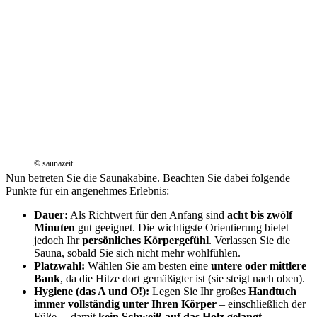
© saunazeit
Nun betreten Sie die Saunakabine. Beachten Sie dabei folgende
Punkte für ein angenehmes Erlebnis:
Dauer:
Als Richtwert für den Anfang sind
acht bis zwölf
Minuten
gut geeignet. Die wichtigste Orientierung bietet
jedoch Ihr
persönliches Körpergefühl
. Verlassen Sie die
Sauna, sobald Sie sich nicht mehr wohlfühlen.
Platzwahl:
Wählen Sie am besten eine
untere oder mittlere
Bank
, da die Hitze dort gemäßigter ist (sie steigt nach oben).
Hygiene (das A und O!):
Legen Sie Ihr großes
Handtuch
immer vollständig unter Ihren Körper
– einschließlich der
Füße –, damit
kein Schweiß auf das Holz gelangt
.