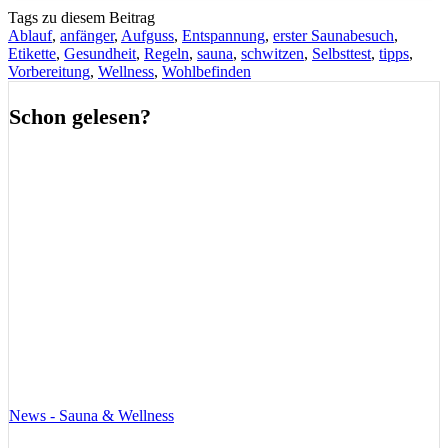
Tags zu diesem Beitrag
Ablauf
,
anfänger
,
Aufguss
,
Entspannung
,
erster Saunabesuch
,
Etikette
,
Gesundheit
,
Regeln
,
sauna
,
schwitzen
,
Selbsttest
,
tipps
,
Vorbereitung
,
Wellness
,
Wohlbefinden
Schon gelesen?
News - Sauna & Wellness