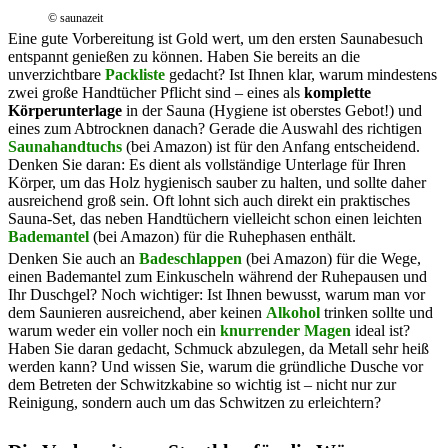
© saunazeit
Eine gute Vorbereitung ist Gold wert, um den ersten Saunabesuch
entspannt genießen zu können. Haben Sie bereits an die
unverzichtbare
Packliste
gedacht? Ist Ihnen klar, warum mindestens
zwei große Handtücher Pflicht sind – eines als
komplette
Körperunterlage
in der Sauna (Hygiene ist oberstes Gebot!) und
eines zum Abtrocknen danach? Gerade die Auswahl des richtigen
Saunahandtuchs
(bei Amazon) ist für den Anfang entscheidend.
Denken Sie daran: Es dient als vollständige Unterlage für Ihren
Körper, um das Holz hygienisch sauber zu halten, und sollte daher
ausreichend groß sein. Oft lohnt sich auch direkt ein praktisches
Sauna-Set, das neben Handtüchern vielleicht schon einen leichten
Bademantel
(bei Amazon) für die Ruhephasen enthält.
Denken Sie auch an
Badeschlappen
(bei Amazon) für die Wege,
einen Bademantel zum Einkuscheln während der Ruhepausen und
Ihr Duschgel? Noch wichtiger: Ist Ihnen bewusst, warum man vor
dem Saunieren ausreichend, aber keinen
Alkohol
trinken sollte und
warum weder ein voller noch ein
knurrender Magen
ideal ist?
Haben Sie daran gedacht, Schmuck abzulegen, da Metall sehr heiß
werden kann? Und wissen Sie, warum die gründliche Dusche vor
dem Betreten der Schwitzkabine so wichtig ist – nicht nur zur
Reinigung, sondern auch um das Schwitzen zu erleichtern?