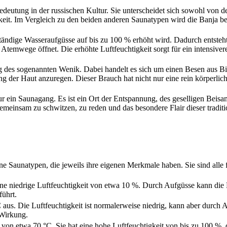
Bedeutung in der russischen Kultur. Sie unterscheidet sich sowohl von d
eit. Im Vergleich zu den beiden anderen Saunatypen wird die Banja be
ständige Wasseraufgüsse auf bis zu 100 % erhöht wird. Dadurch entsteh
 Atemwege öffnet. Die erhöhte Luftfeuchtigkeit sorgt für ein intensiver
ng des sogenannten Wenik. Dabei handelt es sich um einen Besen aus B
g der Haut anzuregen. Dieser Brauch hat nicht nur eine rein körperli
 nur ein Saunagang. Es ist ein Ort der Entspannung, des geselligen Bei
emeinsam zu schwitzen, zu reden und das besondere Flair dieser tradit
ne Saunatypen, die jeweils ihre eigenen Merkmale haben. Sie sind alle
ne niedrige Luftfeuchtigkeit von etwa 10 %. Durch Aufgüsse kann die L
führt.
aus. Die Luftfeuchtigkeit ist normalerweise niedrig, kann aber durch 
 Wirkung.
 von etwa 70 °C. Sie hat eine hohe Luftfeuchtigkeit von bis zu 100 %, 