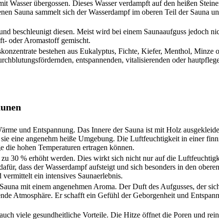
mit Wasser übergossen. Dieses Wasser verdampft auf den heißen Steine
ckenen Sauna sammelt sich der Wasserdampf im oberen Teil der Sauna und 
 und beschleunigt diesen. Meist wird bei einem Saunaaufguss jedoch ni
ft- oder Aromastoff gemischt.
onzentrate bestehen aus Eukalyptus, Fichte, Kiefer, Menthol, Minze o
rchblutungsfördernden, entspannenden, vitalisierenden oder hautpfleg
aunen
r Wärme und Entspannung. Das Innere der Sauna ist mit Holz ausgekleid
sie eine angenehm heiße Umgebung. Die Luftfeuchtigkeit in einer finni
ge die hohen Temperaturen ertragen können.
zu 30 % erhöht werden. Dies wirkt sich nicht nur auf die Luftfeuchtigk
 dafür, dass der Wasserdampf aufsteigt und sich besonders in den ober
ermittelt ein intensives Saunaerlebnis.
ie Sauna mit einem angenehmen Aroma. Der Duft des Aufgusses, der sic
ende Atmosphäre. Er schafft ein Gefühl der Geborgenheit und Entspan
auch viele gesundheitliche Vorteile. Die Hitze öffnet die Poren und reini