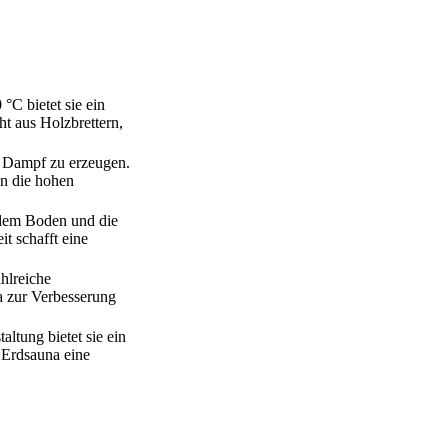
°C bietet sie ein
t aus Holzbrettern,
en Dampf zu erzeugen.
an die hohen
 dem Boden und die
t schafft eine
hlreiche
a zur Verbesserung
altung bietet sie ein
 Erdsauna eine