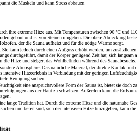
pannt die Muskeln und kann Stress abbauen.
durch ihre extreme Hitze aus. Mit Temperaturen zwischen 90 °C und 110 
Boden gebaut und ist von Steinen umgeben. Die obere Abdeckung besteh
 Holzofen, der die Sauna aufheizt und für die nötige Wärme sorgt.
rig. Sie kann jedoch durch einen Aufguss erhöht werden, um zusätzlich
agangs durchgeführt, damit der Körper genügend Zeit hat, sich langsam 
n die Hitze und steigert das Wohlbefinden während des Saunabesuchs.
esondere Atmosphäre. Das natürliche Material, der direkte Kontakt mit
 intensive Hitzeerlebnis in Verbindung mit der geringen Luftfeuchtigkei
tiefe Reinigung suchen.
chtigkeit eine anspruchsvollere Form der Sauna ist, bietet sie doch za
Verunreinigungen aus der Haut zu schwitzen. Außerdem kann die Erdsaun
ragen.
eine lange Tradition hat. Durch die extreme Hitze und die naturnahe Gest
suchen und bereit sind, sich der intensiven Hitze hinzugeben, kann die
lität