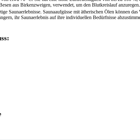
n Besen aus Birkenzweigen, verwendet, um den Blutkreislauf anzuregen.
gartige Saunaerlebnisse. Saunaaufgüsse mit ätherischen Ölen können da
ngern, ihr Saunaerlebnis auf ihre individuellen Bedürfnisse abzustimm
ss:
e