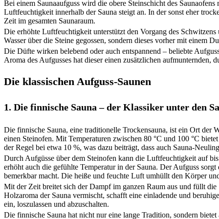
Bei einem Saunaaufguss wird die obere Steinschicht des Saunaofens 
Luftfeuchtigkeit innerhalb der Sauna steigt an. In der sonst eher tro
Zeit im gesamten Saunaraum.
Die erhöhte Luftfeuchtigkeit unterstützt den Vorgang des Schwitzens
Wasser über die Steine gegossen, sondern dieses vorher mit einem Du
Die Düfte wirken belebend oder auch entspannend – beliebte Aufgussk
Aroma des Aufgusses hat dieser einen zusätzlichen aufmunternden, du
Die klassischen Aufguss-Saunen
1. Die finnische Sauna – der Klassiker unter den S
Die finnische Sauna, eine traditionelle Trockensauna, ist ein Ort de
einen Steinofen. Mit Temperaturen zwischen 80 °C und 100 °C bietet 
der Regel bei etwa 10 %, was dazu beiträgt, dass auch Sauna-Neulin
Durch Aufgüsse über dem Steinofen kann die Luftfeuchtigkeit auf bis 
erhöht auch die gefühlte Temperatur in der Sauna. Der Aufguss sorgt
bemerkbar macht. Die heiße und feuchte Luft umhüllt den Körper und v
Mit der Zeit breitet sich der Dampf im ganzen Raum aus und füllt d
Holzaroma der Sauna vermischt, schafft eine einladende und beruhig
ein, loszulassen und abzuschalten.
Die finnische Sauna hat nicht nur eine lange Tradition, sondern bietet 