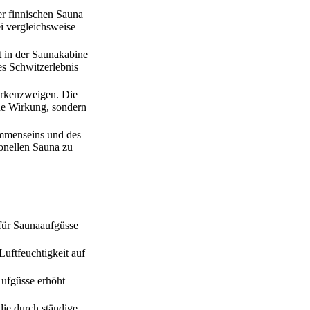
er finnischen Sauna
i vergleichsweise
t in der Saunakabine
es Schwitzerlebnis
irkenzweigen. Die
che Wirkung, sondern
sammenseins und des
ionellen Sauna zu
 für Saunaaufgüsse
uftfeuchtigkeit auf
Aufgüsse erhöht
die durch ständige