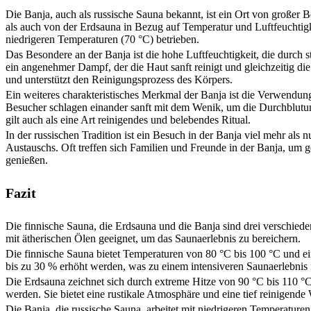
Die Banja, auch als russische Sauna bekannt, ist ein Ort von großer 
als auch von der Erdsauna in Bezug auf Temperatur und Luftfeuchtigk
niedrigeren Temperaturen (70 °C) betrieben.
Das Besondere an der Banja ist die hohe Luftfeuchtigkeit, die durch 
ein angenehmer Dampf, der die Haut sanft reinigt und gleichzeitig die
und unterstützt den Reinigungsprozess des Körpers.
Ein weiteres charakteristisches Merkmal der Banja ist die Verwendu
Besucher schlagen einander sanft mit dem Wenik, um die Durchblutun
gilt auch als eine Art reinigendes und belebendes Ritual.
In der russischen Tradition ist ein Besuch in der Banja viel mehr als
Austauschs. Oft treffen sich Familien und Freunde in der Banja, um g
genießen.
Fazit
Die finnische Sauna, die Erdsauna und die Banja sind drei verschiede
mit ätherischen Ölen geeignet, um das Saunaerlebnis zu bereichern.
Die finnische Sauna bietet Temperaturen von 80 °C bis 100 °C und ei
bis zu 30 % erhöht werden, was zu einem intensiveren Saunaerlebnis 
Die Erdsauna zeichnet sich durch extreme Hitze von 90 °C bis 110 °C 
werden. Sie bietet eine rustikale Atmosphäre und eine tief reinigende
Die Banja, die russische Sauna, arbeitet mit niedrigeren Temperaturen