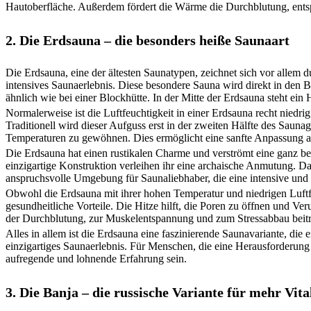
Hautoberfläche. Außerdem fördert die Wärme die Durchblutung, ents
2. Die Erdsauna – die besonders heiße Saunaart
Die Erdsauna, eine der ältesten Saunatypen, zeichnet sich vor allem 
intensives Saunaerlebnis. Diese besondere Sauna wird direkt in den 
ähnlich wie bei einer Blockhütte. In der Mitte der Erdsauna steht ein
Normalerweise ist die Luftfeuchtigkeit in einer Erdsauna recht nied
Traditionell wird dieser Aufguss erst in der zweiten Hälfte des Saun
Temperaturen zu gewöhnen. Dies ermöglicht eine sanfte Anpassung a
Die Erdsauna hat einen rustikalen Charme und verströmt eine ganz b
einzigartige Konstruktion verleihen ihr eine archaische Anmutung. Das
anspruchsvolle Umgebung für Saunaliebhaber, die eine intensive und 
Obwohl die Erdsauna mit ihrer hohen Temperatur und niedrigen Luftfeu
gesundheitliche Vorteile. Die Hitze hilft, die Poren zu öffnen und 
der Durchblutung, zur Muskelentspannung und zum Stressabbau beit
Alles in allem ist die Erdsauna eine faszinierende Saunavariante, die 
einzigartiges Saunaerlebnis. Für Menschen, die eine Herausforderung 
aufregende und lohnende Erfahrung sein.
3. Die Banja – die russische Variante für mehr Vita