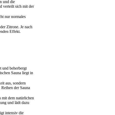
n und die
verteilt sich mit der
cht nur normales
der Zitrone. Je nach
enden Effekt.
et und beherbergt
schen Sauna liegt in
eit aus, sondern
en Reihen der Sauna
h mit dem natürlichen
nung und lädt dazu
gt intensiv die