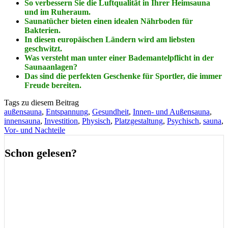
So verbessern Sie die Luftqualität in Ihrer Heimsauna
und im Ruheraum.
Saunatücher bieten einen idealen Nährboden für
Bakterien.
In diesen europäischen Ländern wird am liebsten
geschwitzt.
Was versteht man unter einer Bademantelpflicht in der
Saunaanlagen?
Das sind die perfekten Geschenke für Sportler, die immer
Freude bereiten.
Tags zu diesem Beitrag
außensauna
,
Entspannung
,
Gesundheit
,
Innen- und Außensauna
,
innensauna
,
Investition
,
Physisch
,
Platzgestaltung
,
Psychisch
,
sauna
,
Vor- und Nachteile
Schon gelesen?