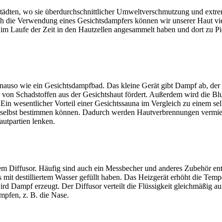
n Städten, wo sie überdurchschnittlicher Umweltverschmutzung und ext
ch die Verwendung eines Gesichtsdampfers können wir unserer Haut vi
im Laufe der Zeit in den Hautzellen angesammelt haben und dort zu P
enauso wie ein Gesichtsdampfbad. Das kleine Gerät gibt Dampf ab, der 
g von Schadstoffen aus der Gesichtshaut fördert. Außerdem wird die Blu
 Ein wesentlicher Vorteil einer Gesichtssauna im Vergleich zu einem s
es selbst bestimmen können. Dadurch werden Hautverbrennungen verm
utpartien lenken.
em Diffusor. Häufig sind auch ein Messbecher und anderes Zubehör ent
s mit destilliertem Wasser gefüllt haben. Das Heizgerät erhöht die Tem
d Dampf erzeugt. Der Diffusor verteilt die Flüssigkeit gleichmäßig au
mpfen, z. B. die Nase.