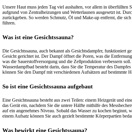
Unsere Haut muss jeden Tag viel aushalten, vor allem in überfüllte
aufgrund von Zentralheizungen und Wetterlaunen ausgesetzt ist. Dur
zurückgeben. So werden Schmutz, Öl und Make-up entfernt, die sich 
führen.
Was ist eine Gesichtssauna?
Die Gesichtssauna, auch bekannt als Gesichtsdampfer, funktioniert g
Gesicht gerichtet ist. Der Dampf öffnet die Poren, was die Entfernun
was die Sauerstoffversorgung und die Zellproduktion verbessern soll.
Wasserdampfbad besteht darin, dass Sie die Temperatur des Dampf
können Sie den Dampf mit verschiedenen Aufsätzen auf bestimmte Ha
So ist eine Gesichtssauna aufgebaut
Eine Gesichtssauna besteht aus zwei Teilen: einem Heizgerät und ein
das Gerät ein, nachdem Sie die untere Hälfte mithilfe des Messbecher
auf ein angenehmes Niveau. Sobald das Wasser zu kochen beginnt, wir
einem Aufsatz können Sie auch gezielt bestimmte Körperpartien beda
Was bewirkt eine Gesichtssauna?