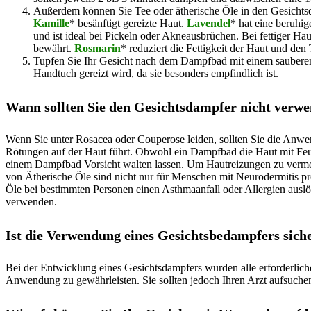
Außerdem können Sie Tee oder ätherische Öle in den Gesicht
Kamille
* besänftigt gereizte Haut.
Lavendel
* hat eine beruhig
und ist ideal bei Pickeln oder Akneausbrüchen. Bei fettiger H
bewährt.
Rosmarin
* reduziert die Fettigkeit der Haut und den 
Tupfen Sie Ihr Gesicht nach dem Dampfbad mit einem sauberen
Handtuch gereizt wird, da sie besonders empfindlich ist.
Wann sollten Sie den Gesichtsdampfer nicht verw
Wenn Sie unter Rosacea oder Couperose leiden, sollten Sie die Anwe
Rötungen auf der Haut führt. Obwohl ein Dampfbad die Haut mit Feu
einem Dampfbad Vorsicht walten lassen. Um Hautreizungen zu vermei
von Ätherische Öle sind nicht nur für Menschen mit Neurodermitis p
Öle bei bestimmten Personen einen Asthmaanfall oder Allergien auslö
verwenden.
Ist die Verwendung eines Gesichtsbedampfers sich
Bei der Entwicklung eines Gesichtsdampfers wurden alle erforderlic
Anwendung zu gewährleisten. Sie sollten jedoch Ihren Arzt aufsuche