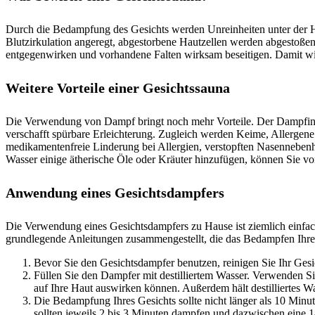
Durch die Bedampfung des Gesichts werden Unreinheiten unter der Haut
Blutzirkulation angeregt, abgestorbene Hautzellen werden abgestoße
entgegenwirken und vorhandene Falten wirksam beseitigen. Damit wird
Weitere Vorteile einer Gesichtssauna
Die Verwendung von Dampf bringt noch mehr Vorteile. Der Dampfin
verschafft spürbare Erleichterung. Zugleich werden Keime, Allergene u
medikamentenfreie Linderung bei Allergien, verstopften Nasennebe
Wasser einige ätherische Öle oder Kräuter hinzufügen, können Sie v
Anwendung eines Gesichtsdampfers
Die Verwendung eines Gesichtsdampfers zu Hause ist ziemlich einfac
grundlegende Anleitungen zusammengestellt, die das Bedampfen Ihres
Bevor Sie den Gesichtsdampfer benutzen, reinigen Sie Ihr Gesi
Füllen Sie den Dampfer mit destilliertem Wasser. Verwenden Sie 
auf Ihre Haut auswirken können. Außerdem hält destilliertes W
Die Bedampfung Ihres Gesichts sollte nicht länger als 10 Minu
sollten jeweils 2 bis 3 Minuten dampfen und dazwischen eine