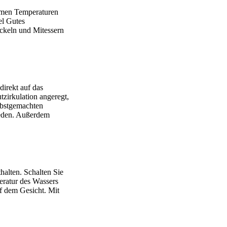
remen Temperaturen
el Gutes
ickeln und Mitessern
direkt auf das
tzirkulation angeregt,
elbstgemachten
ieden. Außerdem
halten. Schalten Sie
peratur des Wassers
f dem Gesicht. Mit