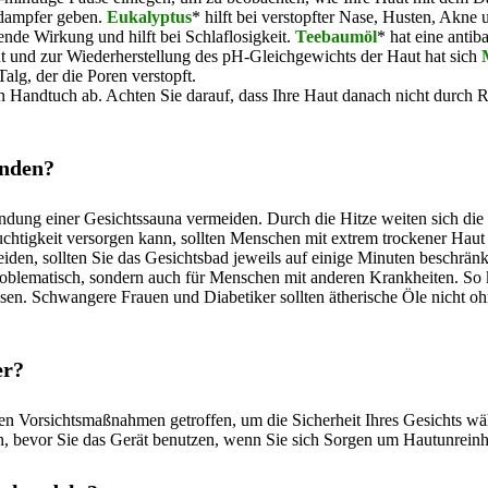
sdampfer geben.
Eukalyptus
* hilft bei verstopfter Nase, Husten, Akne
ende Wirkung und hilft bei Schlaflosigkeit.
Teebaumöl
* hat eine antib
aut und zur Wiederherstellung des pH-Gleichgewichts der Haut hat sich
Talg, der die Poren verstopft.
 Handtuch ab. Achten Sie darauf, dass Ihre Haut danach nicht durch 
enden?
ndung einer Gesichtssauna vermeiden. Durch die Hitze weiten sich die
chtigkeit versorgen kann, sollten Menschen mit extrem trockener Hau
den, sollten Sie das Gesichtsbad jeweils auf einige Minuten beschrä
roblematisch, sondern auch für Menschen mit anderen Krankheiten. So 
sen. Schwangere Frauen und Diabetiker sollten ätherische Öle nicht oh
er?
hen Vorsichtsmaßnahmen getroffen, um die Sicherheit Ihres Gesichts wä
n, bevor Sie das Gerät benutzen, wenn Sie sich Sorgen um Hautunrein