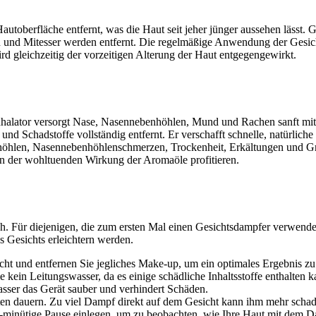
oberfläche entfernt, was die Haut seit jeher jünger aussehen lässt. Gl
n und Mitesser werden entfernt. Die regelmäßige Anwendung der Gesic
 gleichzeitig der vorzeitigen Alterung der Haut entgegengewirkt.
halator versorgt Nase, Nasennebenhöhlen, Mund und Rachen sanft mit
nd Schadstoffe vollständig entfernt. Er verschafft schnelle, natürliche
nhöhlen, Nasennebenhöhlenschmerzen, Trockenheit, Erkältungen und 
on der wohltuenden Wirkung der Aromaöle profitieren.
h. Für diejenigen, die zum ersten Mal einen Gesichtsdampfer verwende
 Gesichts erleichtern werden.
cht und entfernen Sie jegliches Make-up, um ein optimales Ergebnis zu 
kein Leitungswasser, da es einige schädliche Inhaltsstoffe enthalten ka
asser das Gerät sauber und verhindert Schäden.
ten dauern. Zu viel Dampf direkt auf dem Gesicht kann ihm mehr schad
 1-minütige Pause einlegen, um zu beobachten, wie Ihre Haut mit dem