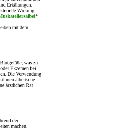
 und Erkältungen.
akterielle Wirkung
Muskatellersalbei
*
Reiben mit dem
 Blutgefäße, was zu
t oder Ekzemen bei
nken. Die Verwendung
können ätherische
ne ärztlichen Rat
hrend der
heiten machen.