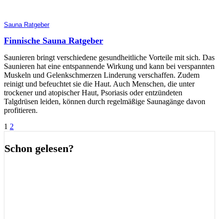
Sauna Ratgeber
Finnische Sauna Ratgeber
Saunieren bringt verschiedene gesundheitliche Vorteile mit sich. Das
Saunieren hat eine entspannende Wirkung und kann bei verspannten
Muskeln und Gelenkschmerzen Linderung verschaffen. Zudem
reinigt und befeuchtet sie die Haut. Auch Menschen, die unter
trockener und atopischer Haut, Psoriasis oder entzündeten
Talgdrüsen leiden, können durch regelmäßige Saunagänge davon
profitieren.
Seitennummerierung
1
2
der
Schon gelesen?
Beiträge