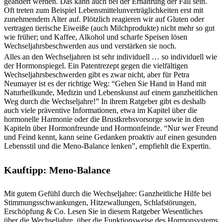
geändert werden. Das kann auch bei der Ernährung der Fall sein.
Oft treten zum Beispiel Lebensmittelunverträglichkeiten erst mit
zunehmendem Alter auf. Plötzlich reagieren wir auf Gluten oder
vertragen tierische Eiweiße (auch Milchprodukte) nicht mehr so gut
wie früher; und Kaffee, Alkohol und scharfe Speisen lösen
Wechseljahrsbeschwerden aus und verstärken sie noch.
Alles an den Wechseljahren ist sehr individuell … so individuell wie
der Hormonspiegel. Ein Patentrezept gegen die vielfältigen
Wechseljahrsbeschwerden gibt es zwar nicht, aber für Petra
Neumayer ist es der richtige Weg: “Gehen Sie Hand in Hand mit
Naturheilkunde, Medizin und Lebenskunst auf einem ganzheitlichen
Weg durch die Wechseljahre!” In ihrem Ratgeber gibt es deshalb
auch viele präventive Informationen, etwa im Kapitel über die
hormonelle Harmonie oder die Brustkrebsvorsorge sowie in den
Kapiteln über Hormonfreunde und Hormonfeinde. “Nur wer Freund
und Feind kennt, kann seine Gedanken proaktiv auf einen gesunden
Lebensstil und die Meno-Balance lenken”, empfiehlt die Expertin.
Kauftipp: Meno-Balance
Mit gutem Gefühl durch die Wechseljahre: Ganzheitliche Hilfe bei
Stimmungsschwankungen, Hitzewallungen, Schlafstörungen,
Erschöpfung & Co. Lesen Sie in diesem Ratgeber Wesentliches
über die Wechseljahre, über die Funktionsweise des Hormonsystems