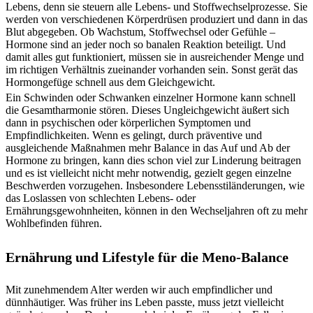
Lebens, denn sie steuern alle Lebens- und Stoffwechselprozesse. Sie
werden von verschiedenen Körperdrüsen produziert und dann in das
Blut abgegeben. Ob Wachstum, Stoffwechsel oder Gefühle –
Hormone sind an jeder noch so banalen Reaktion beteiligt. Und
damit alles gut funktioniert, müssen sie in ausreichender Menge und
im richtigen Verhältnis zueinander vorhanden sein. Sonst gerät das
Hormongefüge schnell aus dem Gleichgewicht.
Ein Schwinden oder Schwanken einzelner Hormone kann schnell
die Gesamtharmonie stören. Dieses Ungleichgewicht äußert sich
dann in psychischen oder körperlichen Symptomen und
Empfindlichkeiten. Wenn es gelingt, durch präventive und
ausgleichende Maßnahmen mehr Balance in das Auf und Ab der
Hormone zu bringen, kann dies schon viel zur Linderung beitragen
und es ist vielleicht nicht mehr notwendig, gezielt gegen einzelne
Beschwerden vorzugehen. Insbesondere Lebensstiländerungen, wie
das Loslassen von schlechten Lebens- oder
Ernährungsgewohnheiten, können in den Wechseljahren oft zu mehr
Wohlbefinden führen.
Ernährung und Lifestyle für die Meno-Balance
Mit zunehmendem Alter werden wir auch empfindlicher und
dünnhäutiger. Was früher ins Leben passte, muss jetzt vielleicht