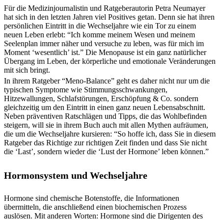
Für die Medizinjournalistin und Ratgeberautorin Petra Neumayer
hat sich in den letzten Jahren viel Positives getan. Denn sie hat ihren
persönlichen Eintritt in die Wechseljahre wie ein Tor zu einem
neuen Leben erlebt: “Ich komme meinem Wesen und meinem
Seelenplan immer näher und versuche zu leben, was für mich im
Moment ‘wesentlich’ ist.” Die Menopause ist ein ganz natürlicher
Übergang im Leben, der körperliche und emotionale Veränderungen
mit sich bringt.
In ihrem Ratgeber “Meno-Balance” geht es daher nicht nur um die
typischen Symptome wie Stimmungsschwankungen,
Hitzewallungen, Schlafstörungen, Erschöpfung & Co. sondern
gleichzeitig um den Eintritt in einen ganz neuen Lebensabschnitt.
Neben präventiven Ratschlägen und Tipps, die das Wohlbefinden
steigern, will sie in ihrem Buch auch mit allen Mythen aufräumen,
die um die Wechseljahre kursieren: “So hoffe ich, dass Sie in diesem
Ratgeber das Richtige zur richtigen Zeit finden und dass Sie nicht
die ‘Last’, sondern wieder die ‘Lust der Hormone’ leben können.”
Hormonsystem und Wechseljahre
Hormone sind chemische Botenstoffe, die Informationen
übermitteln, die anschließend einen biochemischen Prozess
auslösen. Mit anderen Worten: Hormone sind die Dirigenten des