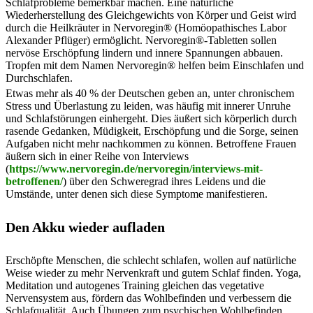
Schlafprobleme bemerkbar machen. Eine natürliche
Wiederherstellung des Gleichgewichts von Körper und Geist wird
durch die Heilkräuter in Nervoregin® (Homöopathisches Labor
Alexander Pflüger) ermöglicht. Nervoregin®-Tabletten sollen
nervöse Erschöpfung lindern und innere Spannungen abbauen.
Tropfen mit dem Namen Nervoregin® helfen beim Einschlafen und
Durchschlafen.
Etwas mehr als 40 % der Deutschen geben an, unter chronischem
Stress und Überlastung zu leiden, was häufig mit innerer Unruhe
und Schlafstörungen einhergeht. Dies äußert sich körperlich durch
rasende Gedanken, Müdigkeit, Erschöpfung und die Sorge, seinen
Aufgaben nicht mehr nachkommen zu können. Betroffene Frauen
äußern sich in einer Reihe von Interviews
(
https://www.nervoregin.de/nervoregin/interviews-mit-
betroffenen/
) über den Schweregrad ihres Leidens und die
Umstände, unter denen sich diese Symptome manifestieren.
Den Akku wieder aufladen
Erschöpfte Menschen, die schlecht schlafen, wollen auf natürliche
Weise wieder zu mehr Nervenkraft und gutem Schlaf finden. Yoga,
Meditation und autogenes Training gleichen das vegetative
Nervensystem aus, fördern das Wohlbefinden und verbessern die
Schlafqualität. Auch Übungen zum psychischen Wohlbefinden