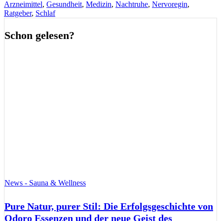
Arzneimittel
,
Gesundheit
,
Medizin
,
Nachtruhe
,
Nervoregin
,
Ratgeber
,
Schlaf
Schon gelesen?
News - Sauna & Wellness
Pure Natur, purer Stil: Die Erfolgsgeschichte von
Odoro Essenzen und der neue Geist des