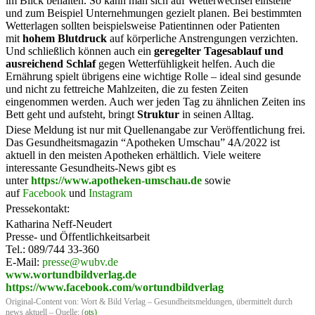
im Blick behalten. So kann man sich auf Wetterwechsel einstelle
und zum Beispiel Unternehmungen gezielt planen. Bei bestimmten
Wetterlagen sollten beispielsweise Patientinnen oder Patienten
mit
hohem Blutdruck
auf körperliche Anstrengungen verzichten.
Und schließlich können auch ein
geregelter Tagesablauf und
ausreichend Schlaf
gegen Wetterfühligkeit helfen. Auch die
Ernährung spielt übrigens eine wichtige Rolle – ideal sind gesunde
und nicht zu fettreiche Mahlzeiten, die zu festen Zeiten
eingenommen werden. Auch wer jeden Tag zu ähnlichen Zeiten ins
Bett geht und aufsteht, bringt
Struktur
in seinen Alltag.
Diese Meldung ist nur mit Quellenangabe zur Veröffentlichung frei.
Das Gesundheitsmagazin “Apotheken Umschau” 4A/2022 ist
aktuell in den meisten Apotheken erhältlich. Viele weitere
interessante Gesundheits-News gibt es
unter
https://www.apotheken-umschau.de
sowie
auf
Facebook
und
Instagram
Pressekontakt:
Katharina Neff-Neudert
Presse- und Öffentlichkeitsarbeit
Tel.: 089/744 33-360
E-Mail:
presse@wubv.de
www.wortundbildverlag.de
https://www.facebook.com/wortundbildverlag
Original-Content von: Wort & Bild Verlag – Gesundheitsmeldungen, übermittelt durch
news aktuell – Quelle: (
ots
)