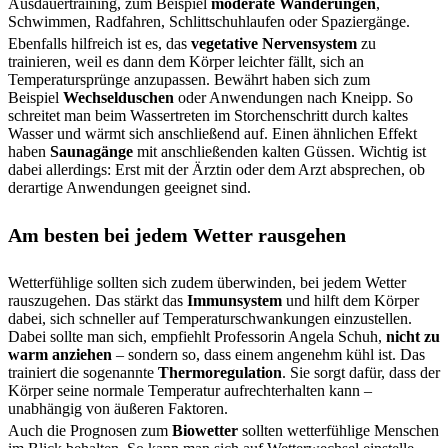
Ausdauertraining, zum Beispiel
moderate Wanderungen
,
Schwimmen, Radfahren, Schlittschuhlaufen oder Spaziergänge.
Ebenfalls hilfreich ist es, das
vegetative Nervensystem
zu
trainieren, weil es dann dem Körper leichter fällt, sich an
Temperatursprünge anzupassen. Bewährt haben sich zum
Beispiel
Wechselduschen
oder Anwendungen nach Kneipp. So
schreitet man beim Wassertreten im Storchenschritt durch kaltes
Wasser und wärmt sich anschließend auf. Einen ähnlichen Effekt
haben
Saunagänge
mit anschließenden kalten Güssen. Wichtig ist
dabei allerdings: Erst mit der Ärztin oder dem Arzt absprechen, ob
derartige Anwendungen geeignet sind.
Am besten bei jedem Wetter rausgehen
Wetterfühlige sollten sich zudem überwinden, bei jedem Wetter
rauszugehen. Das stärkt das
Immunsystem
und hilft dem Körper
dabei, sich schneller auf Temperaturschwankungen einzustellen.
Dabei sollte man sich, empfiehlt Professorin Angela Schuh,
nicht zu
warm anziehen
– sondern so, dass einem angenehm kühl ist. Das
trainiert die sogenannte
Thermoregulation
. Sie sorgt dafür, dass der
Körper seine normale Temperatur aufrechterhalten kann –
unabhängig von äußeren Faktoren.
Auch die Prognosen zum
Biowetter
sollten wetterfühlige Menschen