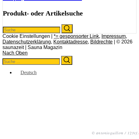
Produkt- oder Artikelsuche
Search
Search
for:
Cookie Einstellungen |
*= gesponsorter Link
,
Impressum
,
Datenschutzerklärung
,
Kontaktadresse
,
Bildrechte
| © 2026
saunazeit | Sauna Magazin
Nach Oben
Search
Search
for:
Deutsch
© antonioguillem / 123rf