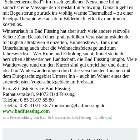
“Schneethermalbad”: Im frisch gefallenen Neuschnee bringt
zunächst eine Massage den Kreislauf in Schwung. Danach geht es
mit Begeisterung zurück ins wohlig warme Thermalbad – zu einer
Kneipp-Therapie wie aus dem Bilderbuch, effektiv und immer
kostenlos.
Winterurlaub in Bad Füssing hat aber auch viele andere reizvolle
Seiten: Zum Beispiel einen prall gefüllten Veranstaltungskalender
mit täglich attraktiven Konzerten, Bühnenshows, Tanz und
Unterhaltung auch über die Weihnachtsfeiertage und zum
Jahreswechsel. Wer Ruhe und Erholung sucht, findet sie in der
herrlichen altbayerischen Landschaft, die Bad Füssing umgibt. Viele
Wanderwege rund um den Kurort sind gut erreichbar und damit
ideal für Winterwanderungen durch die verschneiten Innauen mit
dem Europaschutzgebiet Unterer Inn – auch im Winter eines der
artenreichsten Vogelschutzgebiete im Freistaat.
Kur- & GästeService Bad Füssing
Rathausstraße 8, 94072 Bad Füssing
Telefon: 0 85 31/97 55 80
Telefax: 0 85 31/21 36 7 tourismus@badfuessing.de
www.badfuessing.com
Eine Pressemeldung von Kur- & GästeService Bad Füssing – Quelle (
ots
)