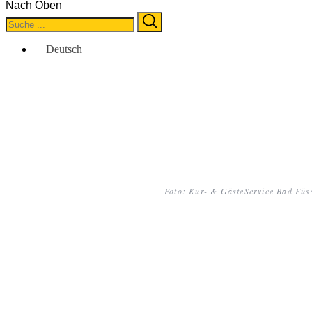
Nach Oben
Search
Search
for:
Deutsch
Foto: Kur- & GästeService Bad Füs