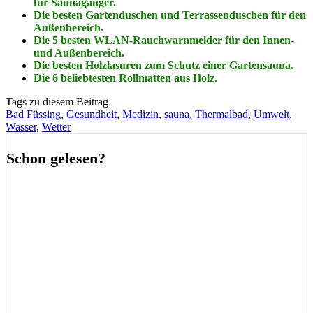
für Saunagänger.
Die besten Gartenduschen und Terrassenduschen für den
Außenbereich.
Die 5 besten WLAN-Rauchwarnmelder für den Innen-
und Außenbereich.
Die besten Holzlasuren zum Schutz einer Gartensauna.
Die 6 beliebtesten Rollmatten aus Holz.
Tags zu diesem Beitrag
Bad Füssing
,
Gesundheit
,
Medizin
,
sauna
,
Thermalbad
,
Umwelt
,
Wasser
,
Wetter
Schon gelesen?