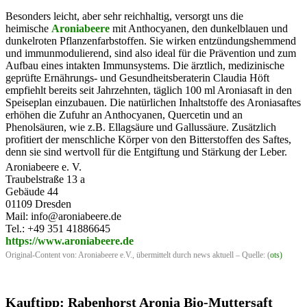
Besonders leicht, aber sehr reichhaltig, versorgt uns die
heimische
Aroniabeere
mit Anthocyanen, den dunkelblauen und
dunkelroten Pflanzenfarbstoffen. Sie wirken entzündungshemmend
und immunmodulierend, sind also ideal für die Prävention und zum
Aufbau eines intakten Immunsystems. Die ärztlich, medizinische
geprüfte Ernährungs- und Gesundheitsberaterin Claudia Höft
empfiehlt bereits seit Jahrzehnten, täglich 100 ml Aroniasaft in den
Speiseplan einzubauen. Die natürlichen Inhaltstoffe des Aroniasaftes
erhöhen die Zufuhr an Anthocyanen, Quercetin und an
Phenolsäuren, wie z.B. Ellagsäure und Gallussäure. Zusätzlich
profitiert der menschliche Körper von den Bitterstoffen des Saftes,
denn sie sind wertvoll für die Entgiftung und Stärkung der Leber.
Aroniabeere e. V.
Traubelstraße 13 a
Gebäude 44
01109 Dresden
Mail: info@aroniabeere.de
Tel.: +49 351 41886645
https://www.aroniabeere.de
Original-Content von: Aroniabeere e.V., übermittelt durch news aktuell – Quelle: (
ots
)
Kauftipp: Rabenhorst Aronia Bio-Muttersaft