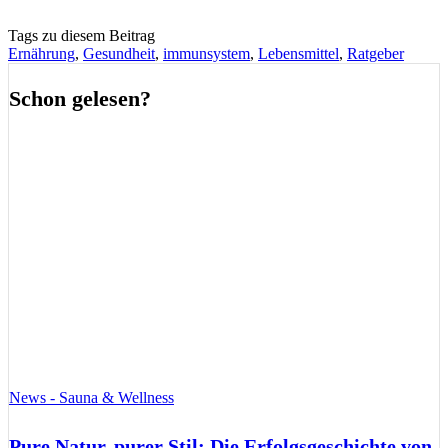
Tags zu diesem Beitrag
Ernährung
,
Gesundheit
,
immunsystem
,
Lebensmittel
,
Ratgeber
Schon gelesen?
News - Sauna & Wellness
Pure Natur, purer Stil: Die Erfolgsgeschichte von