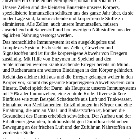
antwortet ein Großteil der Befragten spontan mit Vitamin C.
Unsere Zellen sind die kleinsten Bausteine unseres Körpers,
spezialisierte Immunzellen schützen uns das ganze Jahr über, da sie
in der Lage sind, krankmachende und körperfremde Stoffe zu
eliminieren. Alle Zellen, auch unsere Immunzellen, müssen
ausreichend mit Sauerstoff und hochwertigen Nährstoffen aus der
täglichen Nahrung versorgt werden.
Das menschliche Immunsystem ist ein ausgeklügeltes und
komplexes System. Es besteht aus Zellen, Geweben und
Signalstoffen und ist für die körpereigene Abwehr von Erregern
zuständig. Mit Hilfe von Enzymen im Speichel und den
Schleimhäuten werden krankmachende Erreger bereits im Mund-
und Rachenraum am weiteren Eindringen in den Körper gehindert.
Reicht das alleine nicht aus und die Erreger gelangen weiter in den
Körper vor, kommt das gesamte körpereigenen Abwehrsystem zum
Einsatz. Dabei spielt der Darm, als Hauptsitz unseres Immunsystems
mit 70% aller Immunzellen, eine zentrale Rolle. Diverse äußere
Einflüsse wie zum Beispiel Schadstoffe aus Luft und Trinkwasser,
Einnahme von Medikamenten, Entzündungen im Körper und eine
Ernährung, die arm an Vital- und Ballaststoffen ist, können die
Gesundheit des Darms erheblich schwächen. Der Aufbau und der
Erhalt einer gesunden, funktionstüchtigen Darmflora steht neben
Bewegung an der frischen Luft und der Zufuhr an Nährstoffen an
vorderster Stelle.