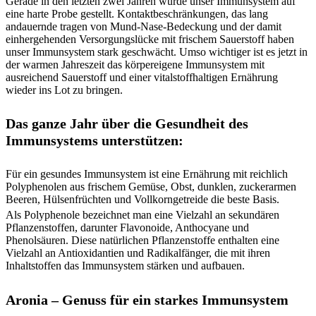
Gerade in den letzten zwei Jahren wurde unser Immunsystem auf
eine harte Probe gestellt. Kontaktbeschränkungen, das lang
andauernde tragen von Mund-Nase-Bedeckung und der damit
einhergehenden Versorgungslücke mit frischem Sauerstoff haben
unser Immunsystem stark geschwächt. Umso wichtiger ist es jetzt in
der warmen Jahreszeit das körpereigene Immunsystem mit
ausreichend Sauerstoff und einer vitalstoffhaltigen Ernährung
wieder ins Lot zu bringen.
Das ganze Jahr über die Gesundheit des
Immunsystems unterstützen:
Für ein gesundes Immunsystem ist eine Ernährung mit reichlich
Polyphenolen aus frischem Gemüse, Obst, dunklen, zuckerarmen
Beeren, Hülsenfrüchten und Vollkorngetreide die beste Basis.
Als Polyphenole bezeichnet man eine Vielzahl an sekundären
Pflanzenstoffen, darunter Flavonoide, Anthocyane und
Phenolsäuren. Diese natürlichen Pflanzenstoffe enthalten eine
Vielzahl an Antioxidantien und Radikalfänger, die mit ihren
Inhaltstoffen das Immunsystem stärken und aufbauen.
Aronia – Genuss für ein starkes Immunsystem