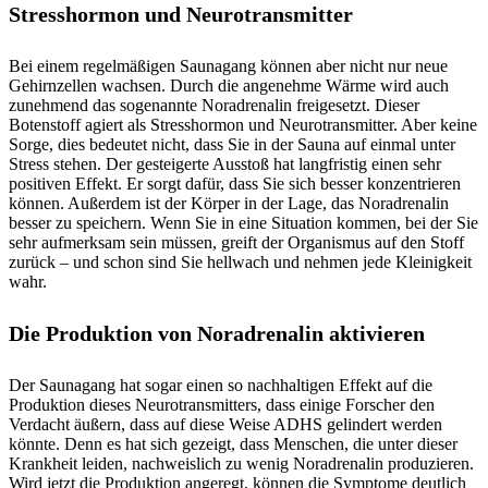
Stresshormon und Neurotransmitter
Bei einem regelmäßigen Saunagang können aber nicht nur neue
Gehirnzellen wachsen. Durch die angenehme Wärme wird auch
zunehmend das sogenannte Noradrenalin freigesetzt. Dieser
Botenstoff agiert als Stresshormon und Neurotransmitter. Aber keine
Sorge, dies bedeutet nicht, dass Sie in der Sauna auf einmal unter
Stress stehen. Der gesteigerte Ausstoß hat langfristig einen sehr
positiven Effekt. Er sorgt dafür, dass Sie sich besser konzentrieren
können. Außerdem ist der Körper in der Lage, das Noradrenalin
besser zu speichern. Wenn Sie in eine Situation kommen, bei der Sie
sehr aufmerksam sein müssen, greift der Organismus auf den Stoff
zurück – und schon sind Sie hellwach und nehmen jede Kleinigkeit
wahr.
Die Produktion von Noradrenalin aktivieren
Der Saunagang hat sogar einen so nachhaltigen Effekt auf die
Produktion dieses Neurotransmitters, dass einige Forscher den
Verdacht äußern, dass auf diese Weise ADHS gelindert werden
könnte. Denn es hat sich gezeigt, dass Menschen, die unter dieser
Krankheit leiden, nachweislich zu wenig Noradrenalin produzieren.
Wird jetzt die Produktion angeregt, können die Symptome deutlich