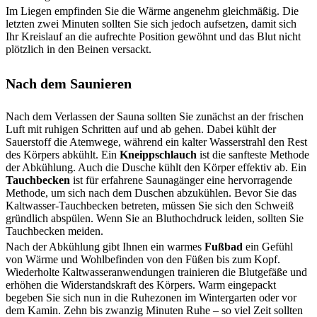
Im Liegen empfinden Sie die Wärme angenehm gleichmäßig. Die
letzten zwei Minuten sollten Sie sich jedoch aufsetzen, damit sich
Ihr Kreislauf an die aufrechte Position gewöhnt und das Blut nicht
plötzlich in den Beinen versackt.
Nach dem Saunieren
Nach dem Verlassen der Sauna sollten Sie zunächst an der frischen
Luft mit ruhigen Schritten auf und ab gehen. Dabei kühlt der
Sauerstoff die Atemwege, während ein kalter Wasserstrahl den Rest
des Körpers abkühlt. Ein
Kneippschlauch
ist die sanfteste Methode
der Abkühlung. Auch die Dusche kühlt den Körper effektiv ab. Ein
Tauchbecken
ist für erfahrene Saunagänger eine hervorragende
Methode, um sich nach dem Duschen abzukühlen. Bevor Sie das
Kaltwasser-Tauchbecken betreten, müssen Sie sich den Schweiß
gründlich abspülen. Wenn Sie an Bluthochdruck leiden, sollten Sie
Tauchbecken meiden.
Nach der Abkühlung gibt Ihnen ein warmes
Fußbad
ein Gefühl
von Wärme und Wohlbefinden von den Füßen bis zum Kopf.
Wiederholte Kaltwasseranwendungen trainieren die Blutgefäße und
erhöhen die Widerstandskraft des Körpers. Warm eingepackt
begeben Sie sich nun in die Ruhezonen im Wintergarten oder vor
dem Kamin. Zehn bis zwanzig Minuten Ruhe – so viel Zeit sollten