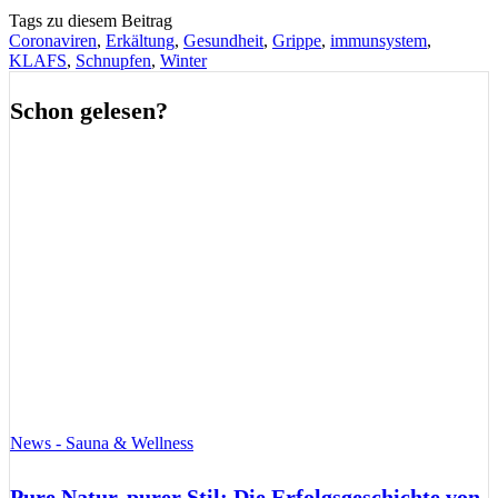
Tags zu diesem Beitrag
Coronaviren
,
Erkältung
,
Gesundheit
,
Grippe
,
immunsystem
,
KLAFS
,
Schnupfen
,
Winter
Schon gelesen?
News - Sauna & Wellness
Pure Natur, purer Stil: Die Erfolgsgeschichte von