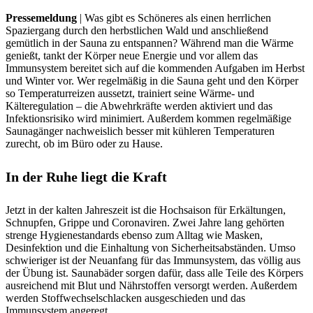
Pressemeldung
| Was gibt es Schöneres als einen herrlichen
Spaziergang durch den herbstlichen Wald und anschließend
gemütlich in der Sauna zu entspannen? Während man die Wärme
genießt, tankt der Körper neue Energie und vor allem das
Immunsystem bereitet sich auf die kommenden Aufgaben im Herbst
und Winter vor. Wer regelmäßig in die Sauna geht und den Körper
so Temperaturreizen aussetzt, trainiert seine Wärme- und
Kälteregulation – die Abwehrkräfte werden aktiviert und das
Infektionsrisiko wird minimiert. Außerdem kommen regelmäßige
Saunagänger nachweislich besser mit kühleren Temperaturen
zurecht, ob im Büro oder zu Hause.
In der Ruhe liegt die Kraft
Jetzt in der kalten Jahreszeit ist die Hochsaison für Erkältungen,
Schnupfen, Grippe und Coronaviren. Zwei Jahre lang gehörten
strenge Hygienestandards ebenso zum Alltag wie Masken,
Desinfektion und die Einhaltung von Sicherheitsabständen. Umso
schwieriger ist der Neuanfang für das Immunsystem, das völlig aus
der Übung ist. Saunabäder sorgen dafür, dass alle Teile des Körpers
ausreichend mit Blut und Nährstoffen versorgt werden. Außerdem
werden Stoffwechselschlacken ausgeschieden und das
Immunsystem angeregt.