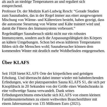
als auch an niedrige Temperaturen an und reguliert sich
entsprechend.
Professor Dr. der Medizin Karl-Ludwig Resch: “Gerade Studien
zum Saunabaden, das in der Regel immer aus einer ausgewogenen
Mischung von Wärme- und Kältereizen besteht, haben gezeigt, dass
die autonome Steuerung von Wärme und Kälte trainiert wird und
damit die Fitness des Immunsystems verbessert.”
Regelmäßiger Saunabesuch stärkt nicht nur ein robustes
Immunsystem, sondern auch die Anpassungsfähigkeit des Körpers
an kältere Umgebungen. Schon bei etwas kühleren Temperaturen
fühlen sich die Menschen wohl; Saunabesucher können dem
kommenden Winter mit deutlich mehr Wohlbefinden entgegensehen.
Über KLAFS
Seit 1928 bietet KLAFS Orte der körperlichen und geistigen
Erholung. Und überrascht dabei immer wieder mit bahnbrechenden
Erfindungen, wie der platzsparenden Sauna KLAFS S1, die sich per
Knopfdruck in 20 Sekunden von der Größe eines Wandschranks in
eine vollwertige Sauna verwandelt. Dank seines
Erfindungsreichtums entwickelte sich KLAFS von einem kleinen
Familienunternehmen zu einem weltweiten Branchenführer mit
einem Jahresumsatz von 135 Millionen Euro (2021).