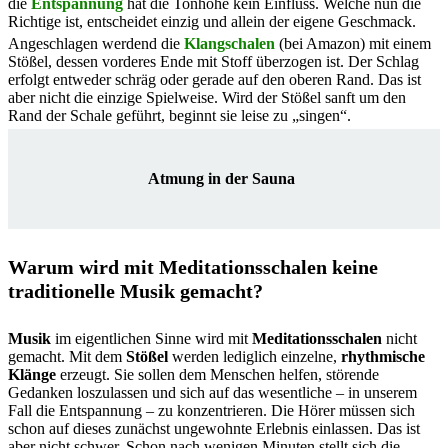
die
Entspannung
hat die Tonhöhe kein Einfluss. Welche nun die
Richtige ist, entscheidet einzig und allein der eigene Geschmack.
Angeschlagen werdend die
Klangschalen
(bei Amazon) mit einem
Stößel, dessen vorderes Ende mit Stoff überzogen ist. Der Schlag
erfolgt entweder schräg oder gerade auf den oberen Rand. Das ist
aber nicht die einzige Spielweise. Wird der Stößel sanft um den
Rand der Schale geführt, beginnt sie leise zu „singen“.
Atmung in der Sauna
Warum wird mit Meditationsschalen keine
traditionelle Musik gemacht?
Musik
im eigentlichen Sinne wird mit
Meditationsschalen
nicht
gemacht. Mit dem
Stößel
werden lediglich einzelne,
rhythmische
Klänge
erzeugt. Sie sollen dem Menschen helfen, störende
Gedanken loszulassen und sich auf das wesentliche – in unserem
Fall die Entspannung – zu konzentrieren. Die Hörer müssen sich
schon auf dieses zunächst ungewohnte Erlebnis einlassen. Das ist
aber nicht schwer. Schon nach wenigen Minuten stellt sich die