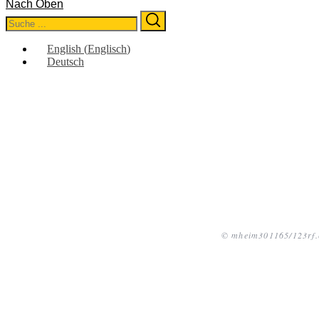
Nach Oben
Search
Search
for:
English
(
Englisch
)
Deutsch
© mheim301165/123rf