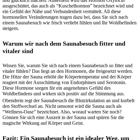
und glücklich machen. Außerdem wird das Hormon Oxytocin
ausgeschüttet, das auch als “Kuschelhormon” bezeichnet wird und
ein Gefühl der Nähe und Verbundenheit vermittelt. All diese
hormonellen Veränderungen tragen dazu bei, dass Sie sich nach
einem Saunabesuch wie frisch verliebt fühlen und Ihr Wohlbefinden
steigern.
Warum wir nach dem Saunabesuch fitter und
vitaler sind
Wissen Sie, warum Sie sich nach einem Saunabesuch so fitter und
vitaler fühlen? Das liegt an den Hormonen, die freigesetzt werden.
Die Hitze der Sauna erhöht die Körpertemperatur und der Körper
reagiert mit der Ausschüttung von Endorphinen und Serotonin.
Diese Hormone sorgen für ein angenehmes Gefühl des
Wohlbefindens und wirken sich positiv auf die Stimmung aus.
Obendrein regt der Saunabesuch die Blutzirkulation an und kurbelt
den Stoffwechsel an. Nicht umsonst wird die Sauna auch als
“Wellness-Oase” bezeichnet. Also, worauf warten Sie noch?
Gönnen Sie sich eine Auszeit in der Sauna und spüren Sie die
magische Wirkung auf Körper und Geist.
Fazit: Ein Saunabesuch ist ein idealer Weg, um