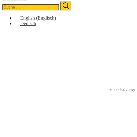
Search
Search
for:
English
(
Englisch
)
Deutsch
© ecobo/123rf